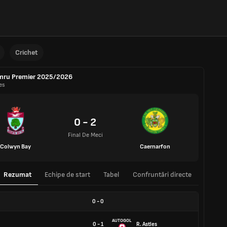
Crichet
mru Premier 2025/2026
es
0 - 2
Final De Meci
Colwyn Bay
Caernarfon
Rezumat
Echipe de start
Tabel
Confruntări directe
0
-
0
AUTOGOL
0 - 1
R. Astles