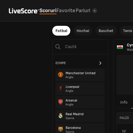
Scoruri
Favorite
Pariuri
Fotbal
Hochei
Baschet
Tenis
Cy
Wal
ECHIPE
Manchester United
Anglia
Liverpool
Anglia
Arsenal
Info
Anglia
Real Madrid
PAUZĂ
Spania
Barcelona
56'
Spania