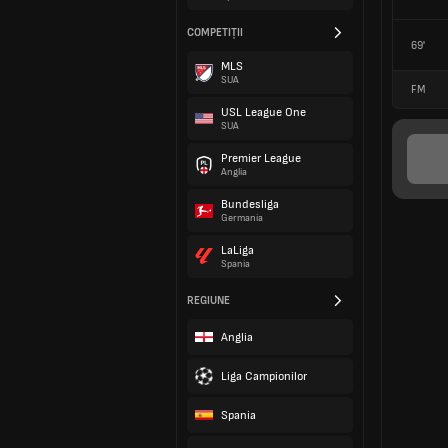
COMPETIȚII
69'
MLS
SUA
FM
USL League One
SUA
Premier League
Anglia
Bundesliga
Germania
LaLiga
Spania
REGIUNE
Anglia
Liga Campionilor
Spania