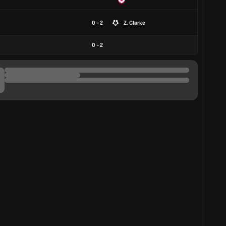
0 - 2
Z. Clarke
0
-
2