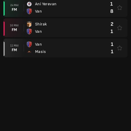
1
Ani Yerevan
24 MAI
FM
8
Van
2
Shirak
16 MAI
FM
1
Van
1
Van
11 MAI
FM
1
Masis