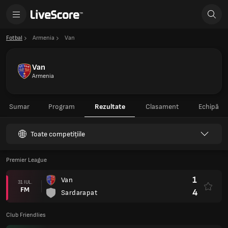
Fotbal
Armenia
Van
Van
Armenia
Sumar
Program
Rezultate
Clasament
Echipă
Toate competițiile
Premier League
1
Van
31 IUL.
FM
4
Sardarapat
Club Friendlies