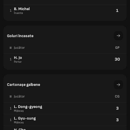
B. Michel
1
1
Înainte
Goluri încasate
#
Jucător
GP
H. Jo
30
1
Portar
Cartonașe galbene
#
Jucător
CG
L. Dong-gyeong
3
1
Mijlocaș
L. Gyu-sung
3
1
Mijlocaș
H. Cho