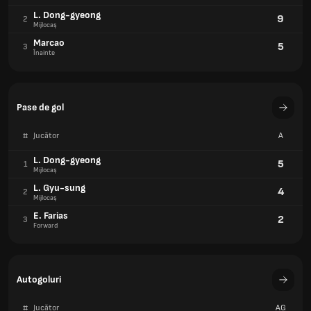
L. Dong-gyeong
9
2
Mijlocaș
Marcao
5
3
Înainte
Pase de gol
#
Jucător
A
L. Dong-gyeong
5
1
Mijlocaș
L. Gyu-sung
4
2
Mijlocaș
E. Farias
2
3
Forward
Autogoluri
#
Jucător
AG