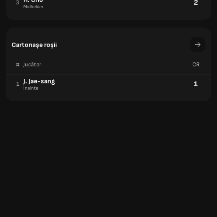
2
3
Midfielder
Cartonaşe roşii
#
Jucător
CR
J. Jae-sang
1
1
Înainte