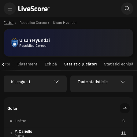
Fotbal
Republica Coreea
Ulsan Hyundai
Ulsan Hyundai
Republica Coreea
ultate
Clasament
Echipă
Statistici jucători
Statistici echipă
K League 1
Toate statisticile
Goluri
#
Jucător
G
Y. Cariello
11
1
Înainte