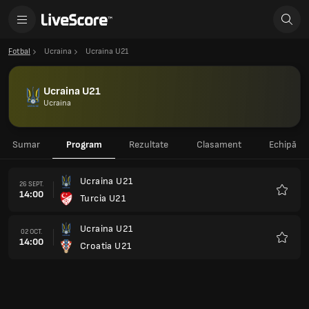
Fotbal
Ucraina
Ucraina U21
Ucraina U21
Ucraina
Sumar
Program
Rezultate
Clasament
Echipă
Ucraina U21
26 SEPT.
14:00
Turcia U21
Favorit
Ucraina U21
02 OCT.
14:00
Croatia U21
Favorit