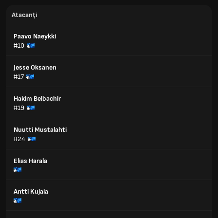
Atacanți
Paavo Naeykki
#10
Jesse Oksanen
#17
Hakim Belbachir
#19
Nuutti Mustalahti
#24
Elias Harala
Antti Kujala