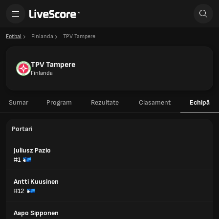
Fotbal
Finlanda
TPV Tampere
TPV Tampere
Finlanda
Sumar
Program
Rezultate
Clasament
Echipă
Portari
Juliusz Pazio
#1
Antti Kuusinen
#12
Aapo Sipponen