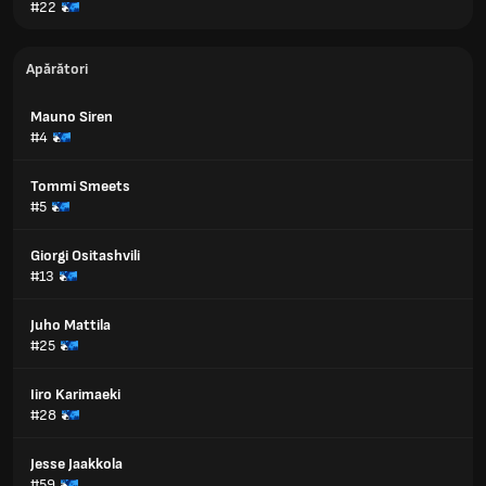
#22
Apărători
Mauno Siren
#4
Tommi Smeets
#5
Giorgi Ositashvili
#13
Juho Mattila
#25
Iiro Karimaeki
#28
Jesse Jaakkola
#59