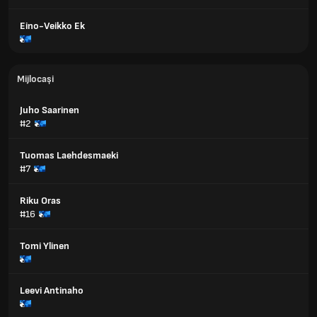
Eino-Veikko Ek
Mijlocași
Juho Saarinen
#2
Tuomas Laehdesmaeki
#7
Riku Oras
#16
Tomi Ylinen
Leevi Antinaho