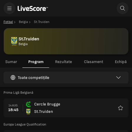
Fotbal
Belgia
St.Truiden
St.Truiden
Belgia
Sumar
Program
Rezultate
Clasament
Echipă
Toate competițiile
Prima Ligă Belgiană
Cercle Brugge
14 AUG.
18:45
St.Truiden
Favorit
Europa League Qualification