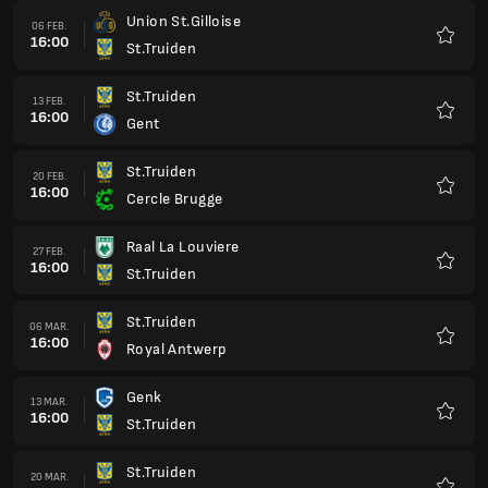
Union St.Gilloise
06 FEB.
16:00
St.Truiden
Favorit
St.Truiden
13 FEB.
16:00
Gent
Favorit
St.Truiden
20 FEB.
16:00
Cercle Brugge
Favorit
Raal La Louviere
27 FEB.
16:00
St.Truiden
Favorit
St.Truiden
06 MAR.
16:00
Royal Antwerp
Favorit
Genk
13 MAR.
16:00
St.Truiden
Favorit
St.Truiden
20 MAR.