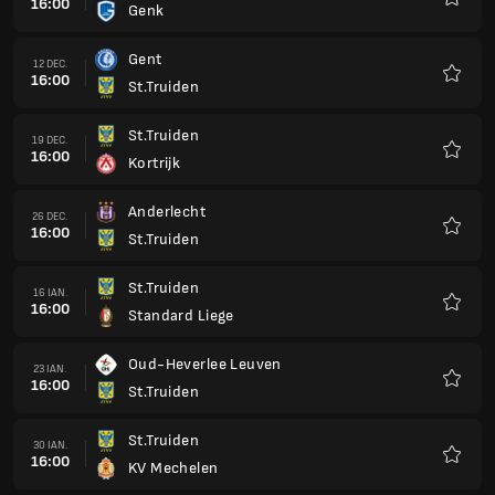
16:00
Genk
Favorit
Gent
12 DEC.
16:00
St.Truiden
Favorit
St.Truiden
19 DEC.
16:00
Kortrijk
Favorit
Anderlecht
26 DEC.
16:00
St.Truiden
Favorit
St.Truiden
16 IAN.
16:00
Standard Liege
Favorit
Oud-Heverlee Leuven
23 IAN.
16:00
St.Truiden
Favorit
St.Truiden
30 IAN.
16:00
KV Mechelen
Favorit