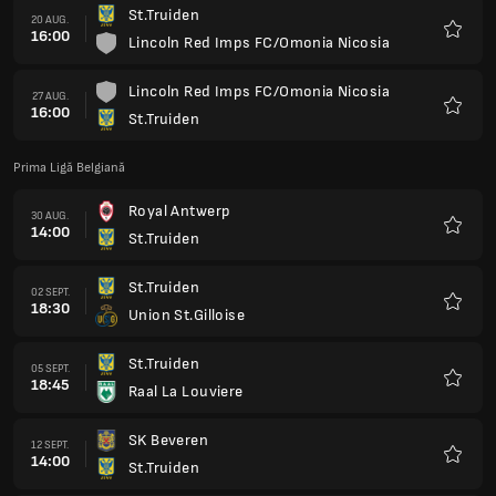
St.Truiden
20 AUG.
16:00
Lincoln Red Imps FC/Omonia Nicosia
Favorit
Lincoln Red Imps FC/Omonia Nicosia
27 AUG.
16:00
St.Truiden
Favorit
Prima Ligă Belgiană
Royal Antwerp
30 AUG.
14:00
St.Truiden
Favorit
St.Truiden
02 SEPT.
18:30
Union St.Gilloise
Favorit
St.Truiden
05 SEPT.
18:45
Raal La Louviere
Favorit
SK Beveren
12 SEPT.
14:00
St.Truiden
Favorit