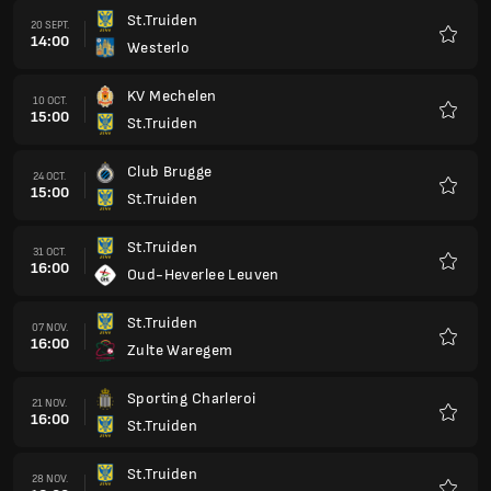
St.Truiden
20 SEPT.
14:00
Westerlo
Favorit
KV Mechelen
10 OCT.
15:00
St.Truiden
Favorit
Club Brugge
24 OCT.
15:00
St.Truiden
Favorit
St.Truiden
31 OCT.
16:00
Oud-Heverlee Leuven
Favorit
St.Truiden
07 NOV.
16:00
Zulte Waregem
Favorit
Sporting Charleroi
21 NOV.
16:00
St.Truiden
Favorit
St.Truiden
28 NOV.