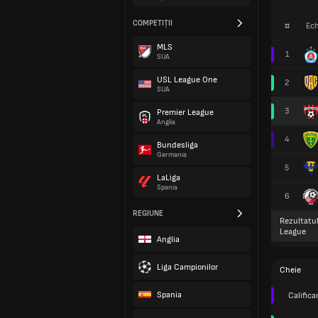
COMPETIȚII
#
Ech
MLS
1
SUA
USL League One
2
SUA
3
Premier League
Anglia
4
Bundesliga
Germania
5
LaLiga
Spania
6
REGIUNE
Rezultatul
League
Anglia
Liga Campionilor
Cheie
Spania
Califica