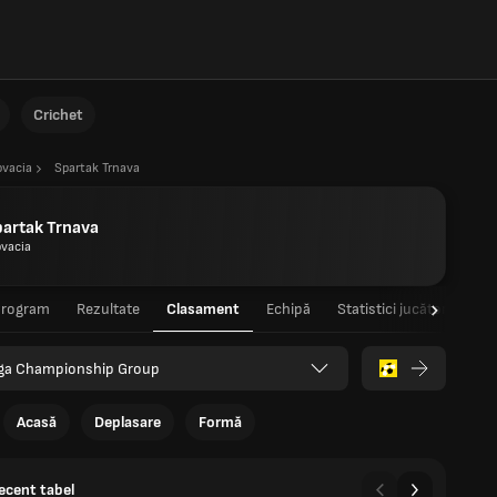
Crichet
ovacia
Spartak Trnava
artak Trnava
ovacia
Program
Rezultate
Clasament
Echipă
Statistici jucători
Sta
Liga Championship Group
Acasă
Deplasare
Formă
recent tabel