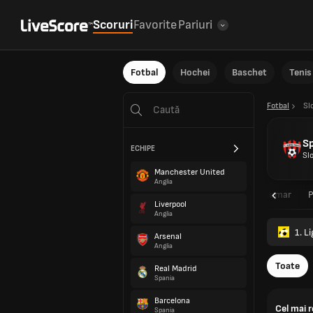
Scoruri
Favorite
Pariuri
Fotbal
Hochei
Baschet
Tenis
Fotbal
Sl
Sp
ECHIPE
Sl
Manchester United
Anglia
Sumar
Liverpool
Anglia
1. 
Arsenal
Anglia
Toate
Real Madrid
Spania
Barcelona
Cel mai 
Spania