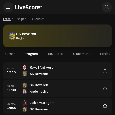
Fotbal
Belgia
SK Beveren
SK Beveren
Belgia
Sumar
Program
Rezultate
Clasament
Echipă
Royal Antwerp
09 AUG.
17:15
SK Beveren
Favorit
SK Beveren
16 AUG.
11:30
Anderlecht
Favorit
Zulte Waregem
22 AUG.
14:00
SK Beveren
Favorit