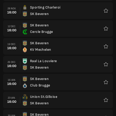
Sporting Charleroi
28 NOV.
16:00
SK Beveren
Favorit
SK Beveren
12 DEC.
16:00
Cercle Brugge
Favorit
SK Beveren
19 DEC.
16:00
KV Mechelen
Favorit
Raal La Louviere
26 DEC.
16:00
SK Beveren
Favorit
SK Beveren
16 IAN.
16:00
Club Brugge
Favorit
Union St.Gilloise
23 IAN.
16:00
SK Beveren
Favorit
SK Beveren
30 IAN.