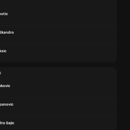
ostic
 Skandro
ksic
i
akovic
panovic
ra Gajic