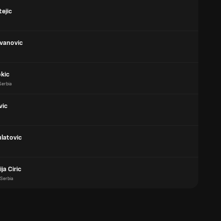
ejic
Ivanovic
okic
Serbia
vic
ulatovic
ja Ciric
Serbia