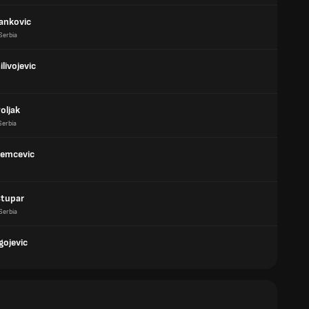
Cankovic
Serbia
livojevic
Poljak
Serbia
remcevic
Stupar
Serbia
gojevic