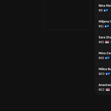
Nina Mat
#9
Miljana 
#11
Sara St
#15
Mina Ca
#16
Milica B
#20
Anastasi
#22