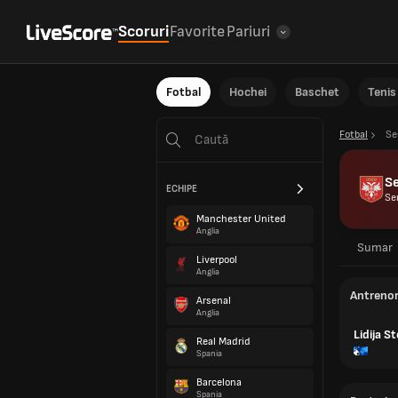
Scoruri
Favorite
Pariuri
Fotbal
Hochei
Baschet
Tenis
Fotbal
Se
Se
ECHIPE
Se
Manchester United
Anglia
Sumar
Liverpool
Anglia
Antreno
Arsenal
Anglia
Lidija S
Real Madrid
Spania
Barcelona
Spania