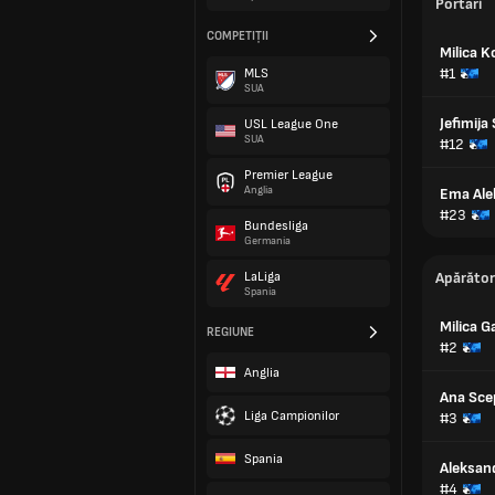
Portari
COMPETIȚII
Milica K
#1
MLS
SUA
Jefimija
USL League One
SUA
#12
Premier League
Anglia
Ema Ale
#23
Bundesliga
Germania
LaLiga
Apărător
Spania
Milica G
REGIUNE
#2
Anglia
Ana Sce
Liga Campionilor
#3
Spania
Aleksand
#4