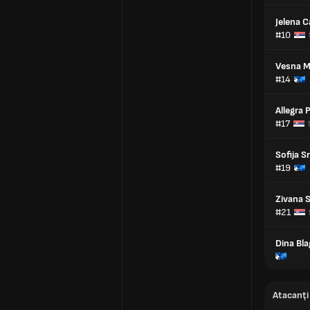
Jelena 
#10
Vesna Mi
#14
Allegra 
#17
Sofija S
#19
Zivana 
#21
Dina Bla
Atacanți