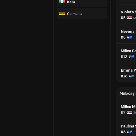
Italia
Violeta 
Germania
#5
Se
Nevena 
#6
Milica S
#13
Emma P
#18
Mijlocași
Milica M
#7
Se
Paulina 
#8