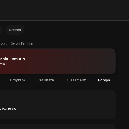
Crichet
rbia
Serbia Feminin
rbia Feminin
rbia
Program
Rezultate
Clasament
Echipă
r
tojkanovic