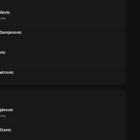
Slovic
rbia
Damjanovic
aric
etrovic
ijatovic
rbia
Stanic