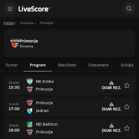
Fotbal
Slovenia
Primorje
Primorje
Slovenia
Sumar
Program
Rezultate
Clasament
Echipă
NK Krsko
08 AUG.
15:30
DOAR REZ.
Primorje
Favorit
Primorje
15 AUG.
17:00
DOAR REZ.
Jadran
Favorit
ND Beltinci
23 AUG.
16:00
DOAR REZ.
Primorje
Favorit