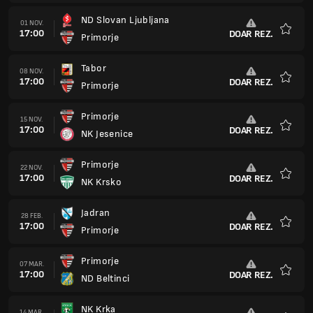
Jadran
28 FEB.
17:00
DOAR REZ.
Primorje
Favorit
Primorje
07 MAR.
17:00
DOAR REZ.
ND Beltinci
Favorit
NK Krka
14 MAR.
17:00
DOAR REZ.
Primorje
Favorit
Primorje
21 MAR.
17:00
DOAR REZ.
ND Ilirija Ljubljana
Favorit
ND Bilje
27 MAR.
17:00
DOAR REZ.
Primorje
Favorit
Primorje
04 APR.
16:00
DOAR REZ.
Vrhnika
Favorit
NK Triglav
11 APR.