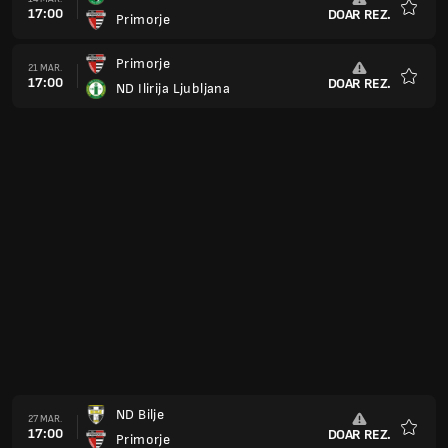
16:00
DOAR REZ.
Primorje
Favorit
Primorje
18 APR.
16:00
DOAR REZ.
Brezice
Favorit
Dravinja
25 APR.
16:00
DOAR REZ.
Primorje
Favorit
Primorje
29 APR.
16:00
DOAR REZ.
NK Bistrica
Favorit
Rudar Velenje
02 MAI
16:00
DOAR REZ.
Primorje
Favorit
Primorje
09 MAI
16:00
DOAR REZ.
ND Slovan Ljubljana
Favorit
Primorje
16 MAI
16:00
DOAR REZ.
Tabor
Favorit