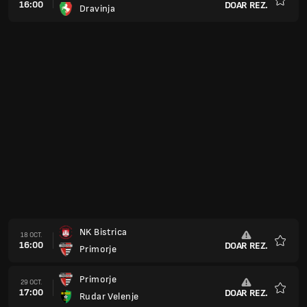
16:00
DOAR REZ.
Dravinja
Favorit
NK Bistrica
18 OCT.
16:00
DOAR REZ.
Primorje
Favorit
Primorje
29 OCT.
17:00
DOAR REZ.
Rudar Velenje
Favorit
ND Slovan Ljubljana
01 NOV.
17:00
DOAR REZ.
Primorje
Favorit
Tabor
08 NOV.
17:00
DOAR REZ.
Primorje
Favorit
Primorje
15 NOV.
17:00
DOAR REZ.
NK Jesenice
Favorit
Primorje
22 NOV.
17:00
DOAR REZ.
NK Krsko
Favorit