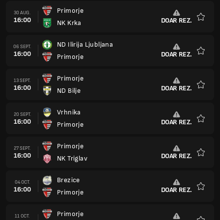
Primorje
30 AUG.
16:00
DOAR REZ.
NK Krka
Favorit
ND Ilirija Ljubljana
06 SEPT.
16:00
DOAR REZ.
Primorje
Favorit
Primorje
13 SEPT.
16:00
DOAR REZ.
ND Bilje
Favorit
Vrhnika
20 SEPT.
16:00
DOAR REZ.
Primorje
Favorit
Primorje
27 SEPT.
16:00
DOAR REZ.
NK Triglav
Favorit
Brezice
04 OCT.
16:00
DOAR REZ.
Primorje
Favorit
Primorje
11 OCT.