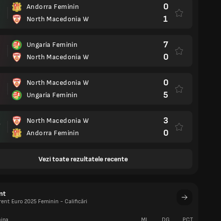
0
Andorra Feminin
1
North Macedonia W
7
Ungaria Feminin
0
North Macedonia W
0
North Macedonia W
5
Ungaria Feminin
3
North Macedonia W
.
0
Andorra Feminin
Vezi toate rezultatele recente
nt
rent Euro 2025 Feminin - Calificări
ipa
MJ
DG
PCT
V