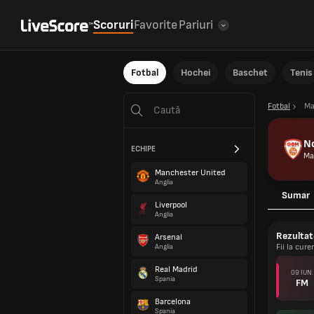
Scoruri
Favorite
Pariuri
Fotbal
Hochei
Baschet
Tenis
Fotbal
Ma
N
ECHIPE
Ma
Manchester United
Anglia
Sumar
Liverpool
Anglia
Rezultat
Arsenal
Fii la cur
Anglia
Real Madrid
09 IUN.
Spania
FM
Barcelona
Spania