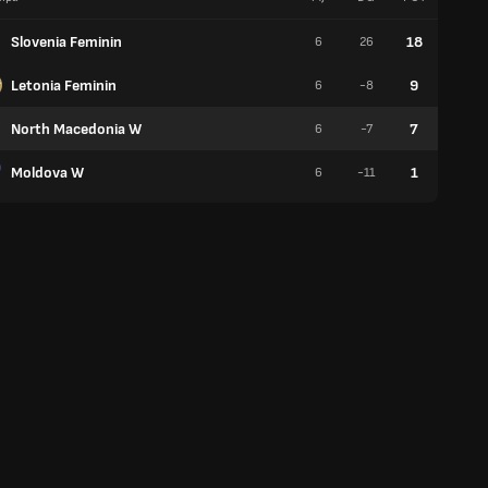
Slovenia Feminin
18
6
26
6
Letonia Feminin
9
6
-8
3
North Macedonia W
7
6
-7
2
Moldova W
1
6
-11
0