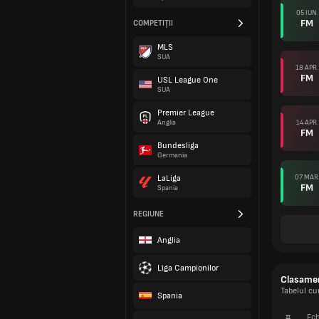
05 IUN.
FM
COMPETIȚII
MLS
SUA
18 APR.
FM
USL League One
SUA
Premier League
14 APR.
Anglia
FM
Bundesliga
Germania
07 MAR
LaLiga
FM
Spania
REGIUNE
Anglia
Liga Campionilor
Clasame
Tabelul cu
Spania
#
Ech