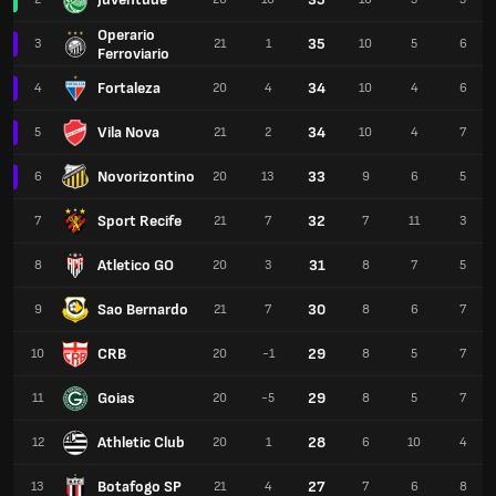
Operario
35
3
21
1
10
5
6
Ferroviario
Fortaleza
34
4
20
4
10
4
6
Vila Nova
34
5
21
2
10
4
7
Novorizontino
33
6
20
13
9
6
5
Sport Recife
32
7
21
7
7
11
3
Atletico GO
31
8
20
3
8
7
5
Sao Bernardo
30
9
21
7
8
6
7
CRB
29
10
20
-1
8
5
7
Goias
29
11
20
-5
8
5
7
Athletic Club
28
12
20
1
6
10
4
Botafogo SP
27
13
21
4
7
6
8