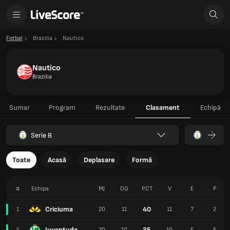
Fotbal
Brazilia
Nautico
Nautico
Brazilia
Sumar
Program
Rezultate
Clasament
Echipă
Serie B
Toate
Acasă
Deplasare
Formă
#
Echipa
MJ
DG
PCT
V
E
P
Criciuma
40
1
20
11
11
7
2
Juventude
35
2
20
10
10
5
5