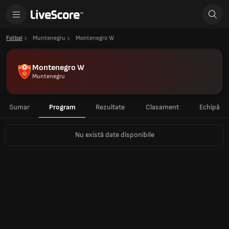
Fotbal
Muntenegru
Montenegro W
Montenegro W
Muntenegru
Sumar
Program
Rezultate
Clasament
Echipă
Nu există date disponibile