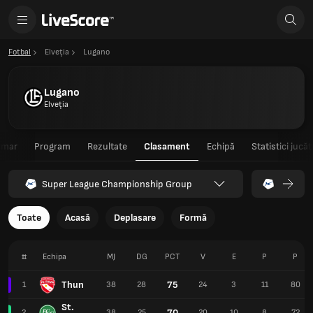
Fotbal
Elveţia
Lugano
Lugano
Elveţia
umar
Program
Rezultate
Clasament
Echipă
Statistici jucăt
Super League Championship Group
Toate
Acasă
Deplasare
Formă
#
Echipa
MJ
DG
PCT
V
E
P
P
Thun
75
1
38
28
24
3
11
80
St.
70
2
38
25
20
10
8
72