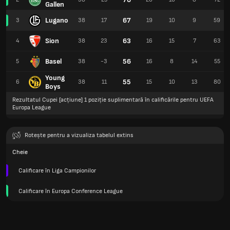
Gallen
Lugano
67
3
38
17
19
10
9
59
Sion
63
4
38
23
16
15
7
63
Basel
56
5
38
-3
16
8
14
55
Young
55
6
38
11
15
10
13
80
Boys
Rezultatul Cupei [acțiune] 1 poziție suplimentară în calificările pentru UEFA
Europa League
Rotește pentru a vizualiza tabelul extins
Cheie
Calificare în Liga Campionilor
Calificare în Europa Conference League