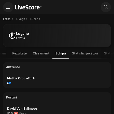
Fotbal
Elveţia
Lugano
Lugano
Elveţia
gram
Rezultate
Clasament
Echipă
Statistici jucători
Statis
Antrenor
Mattia Croci-Torti
Portari
David Von Ballmoos
#16
Elveţia