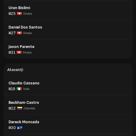
Uran Bislimi
#25
Elveţia
Daniel Dos Santos
#27
Elveţia
Jason Parente
#31
Elveţia
Atacanți
Claudio Cassano
#19
Italia
Beckham Castro
#22
Columbia
Dereck Moncada
#30