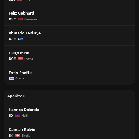
Felix Gebhard
#28
Germania
Ahmadou Ndiaye
#39
Diego Mina
#99
Elveţia
Fotis Pseftis
Grecia
Apărători
Hannes Delcroix
#3
Haiti
Damian Kelvin
#4
Elveţia