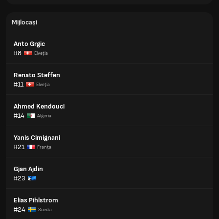
Mijlocași
Anto Grgic
#8
Elveţia
Renato Steffen
#11
Elveţia
Ahmed Kendouci
#14
Algeria
Yanis Cimignani
#21
Franţa
Gjan Ajdin
#23
Elias Pihlstrom
#24
Suedia