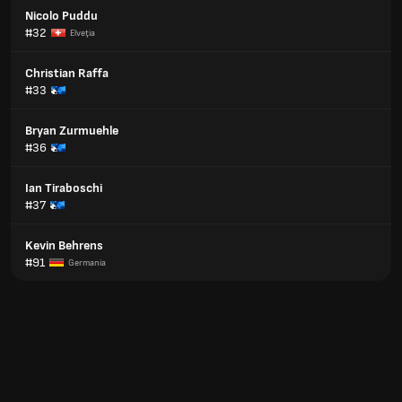
Nicolo Puddu
#32
Elveţia
Christian Raffa
#33
Bryan Zurmuehle
#36
Ian Tiraboschi
#37
Kevin Behrens
#91
Germania