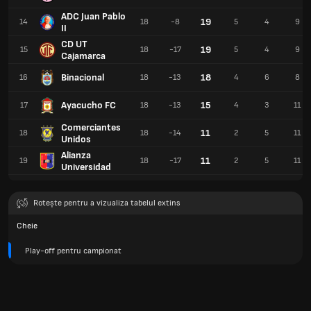
ADC Juan Pablo
19
14
18
-8
5
4
9
II
CD UT
19
15
18
-17
5
4
9
Cajamarca
Binacional
18
16
18
-13
4
6
8
Ayacucho FC
15
17
18
-13
4
3
11
Comerciantes
11
18
18
-14
2
5
11
Unidos
Alianza
11
19
18
-17
2
5
11
Universidad
Rotește pentru a vizualiza tabelul extins
Cheie
Play-off pentru campionat