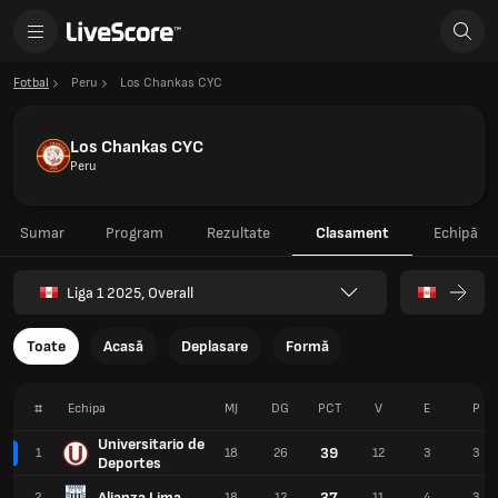
Fotbal
Peru
Los Chankas CYC
Los Chankas CYC
Peru
Sumar
Program
Rezultate
Clasament
Echipă
Liga 1 2025, Overall
Toate
Acasă
Deplasare
Formă
#
Echipa
MJ
DG
PCT
V
E
P
Universitario de
39
1
18
26
12
3
3
Deportes
Alianza Lima
37
2
18
12
11
4
3