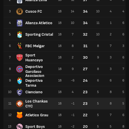
Cusco FC
34
3
18
14
10
4
4
Alianza Atletico
34
4
18
10
11
1
6
Sporting Cristal
32
5
18
7
10
2
6
FBC Melgar
31
6
18
8
8
7
3
Sport
30
7
18
2
9
3
6
Huancayo
Deportivo
27
8
18
9
8
3
7
Garcilaso
Asociacion
Deportiva
24
9
18
-6
6
6
6
Tarma
Cienciano
23
10
18
4
5
8
5
Los Chankas
23
11
18
-1
5
8
5
CYC
Atletico Grau
22
12
18
-1
5
7
6
Sport Boys
20
13
18
-2
5
5
8