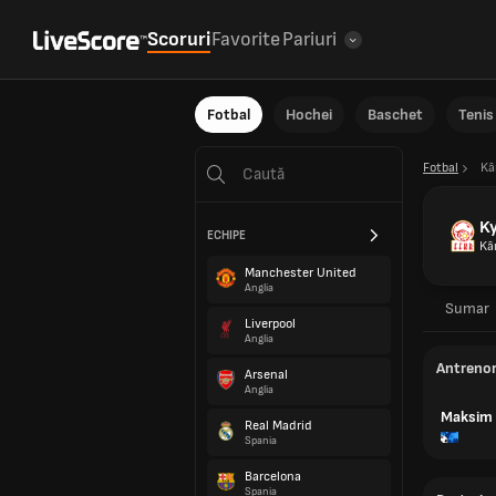
Scoruri
Favorite
Pariuri
Fotbal
Hochei
Baschet
Tenis
Fotbal
Kâ
K
ECHIPE
Kâ
Manchester United
Anglia
Sumar
Liverpool
Anglia
Antreno
Arsenal
Anglia
Maksim 
Real Madrid
Spania
Barcelona
Spania