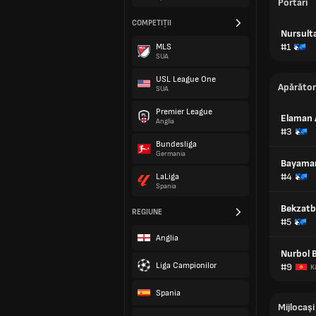
Portari
COMPETIȚII
Nursult
#1
MLS
SUA
USL League One
Apărător
SUA
Premier League
Elaman 
Anglia
#3
Bundesliga
Germania
Bayama
#4
LaLiga
Spania
Bekzatb
REGIUNE
#5
Anglia
Nurbol 
Liga Campionilor
#9
K
Spania
Mijlocași