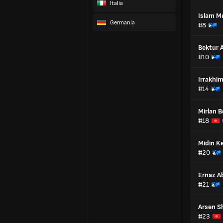
Italia
Islam M
Germania
#8
Bektur 
#10
Irrakhi
#14
Mirlan 
#18
Midin K
#20
Ernaz Ab
#21
Arsen S
#23