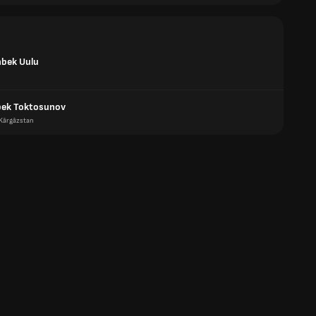
chbek Uulu
bek Toktosunov
Kârgâzstan