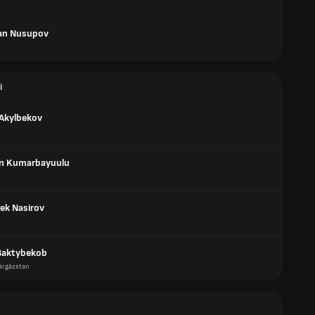
an Nusupov
i
Akylbekov
n Kumarbayuulu
ek Nasirov
Baktybekob
ârgâzstan