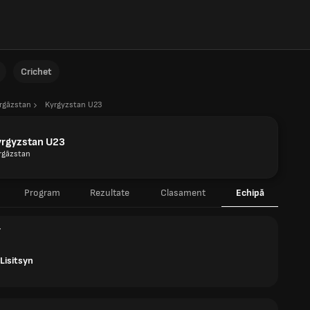
Crichet
rgâzstan
Kyrgyzstan U23
yrgyzstan U23
rgâzstan
Program
Rezultate
Clasament
Echipă
r
Lisitsyn