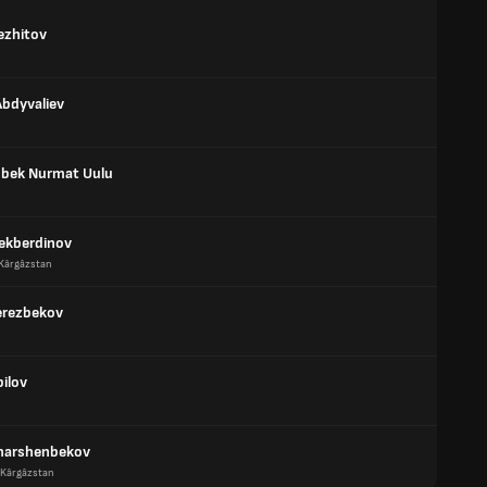
ezhitov
Abdyvaliev
mbek Nurmat Uulu
Bekberdinov
Kârgâzstan
erezbekov
ilov
harshenbekov
Kârgâzstan