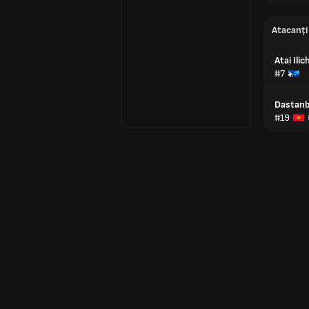
Atacanți
Atai Ili
#7
Dastan
#19