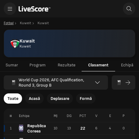
Fotbal
Kuweit
Kuwait
Kuwait
Kuweit
Sumar
Program
Rezultate
Clasament
Echipă
World Cup 2026, AFC Qualification,
Round 3, Group B
Toate
Acasă
Deplasare
Formă
#
Echipa
MJ
DG
PCT
V
E
P
P
Republica
22
1
10
13
6
4
0
2
Coreea