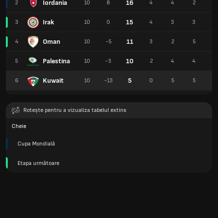
Iordania
16
2
10
8
4
4
2
1
Irak
15
3
10
0
4
3
3
9
Oman
11
4
10
-5
3
2
5
9
Palestina
10
5
10
-3
2
4
4
1
Kuwait
5
6
10
-13
0
5
5
7
Rotește pentru a vizualiza tabelul extins
Cheie
Cupa Mondială
Etapa următoare