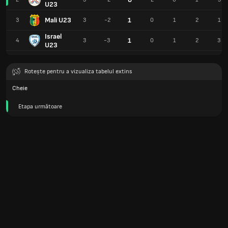
U23
Mali U23
1
3
3
-2
0
1
2
1
Israel
1
4
3
-3
0
1
2
3
U23
Rotește pentru a vizualiza tabelul extins
Cheie
Etapa următoare