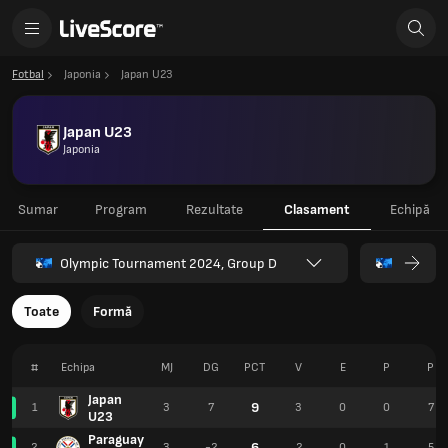
Fotbal
Japonia
Japan U23
Japan U23
Japonia
Sumar
Program
Rezultate
Clasament
Echipă
Olympic Tournament 2024, Group D
Toate
Formă
#
Echipa
MJ
DG
PCT
V
E
P
P
Japan
9
1
3
7
3
0
0
7
U23
Paraguay
6
2
3
-2
2
0
1
5