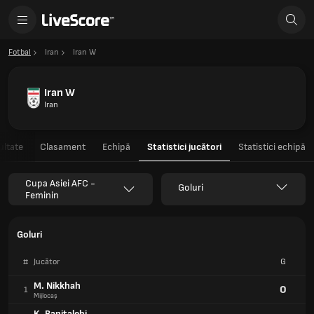
Fotbal
Iran
Iran W
Iran W
Iran
ultate
Clasament
Echipă
Statistici jucători
Statistici echipă
Cupa Asiei AFC -
Goluri
Feminin
Goluri
#
Jucător
G
M. Nikkhah
0
1
Mijlocaș
K. Banitalebi