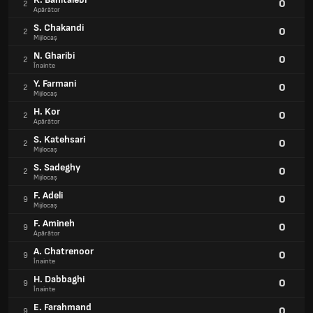
0
2
Apărător
S. Chakandi
0
2
Mijlocaș
N. Gharibi
0
2
Înainte
Y. Farmani
0
2
Mijlocaș
H. Kor
0
2
Apărător
S. Katehsari
0
2
Mijlocaș
S. Sadeghy
0
2
Mijlocaș
F. Adeli
0
9
Mijlocaș
F. Amineh
0
9
Apărător
A. Chatrenoor
0
9
Înainte
H. Dabbaghi
0
9
Înainte
E. Farahmand
0
9