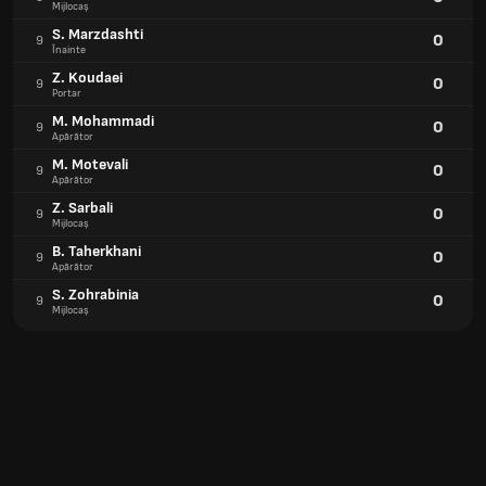
Mijlocaș
S. Marzdashti
0
9
Înainte
Z. Koudaei
0
9
Portar
M. Mohammadi
0
9
Apărător
M. Motevali
0
9
Apărător
Z. Sarbali
0
9
Mijlocaș
B. Taherkhani
0
9
Apărător
S. Zohrabinia
0
9
Mijlocaș