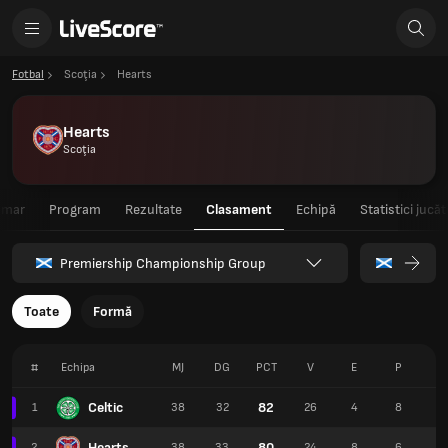
Fotbal
Scoţia
Hearts
Hearts
Scoţia
umar
Program
Rezultate
Clasament
Echipă
Statistici jucăt
Premiership Championship Group
Toate
Formă
#
Echipa
MJ
DG
PCT
V
E
P
P
Celtic
82
1
38
32
26
4
8
7
Hearts
80
2
38
33
24
8
6
6