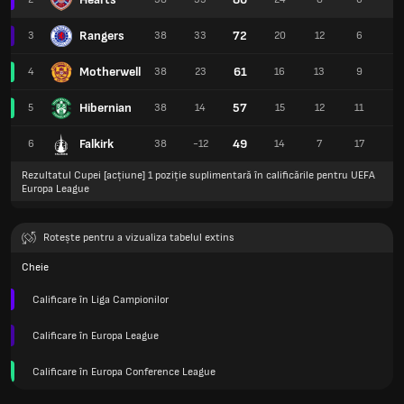
Rangers
72
3
38
33
20
12
6
7
Motherwell
61
4
38
23
16
13
9
5
Hibernian
57
5
38
14
15
12
11
5
Falkirk
49
6
38
-12
14
7
17
5
Rezultatul Cupei [acțiune] 1 poziție suplimentară în calificările pentru UEFA
Europa League
Rotește pentru a vizualiza tabelul extins
Cheie
Calificare în Liga Campionilor
Calificare în Europa League
Calificare în Europa Conference League