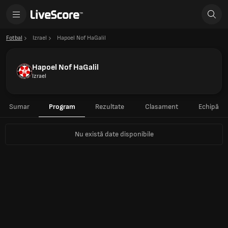
Fotbal
Izrael
Hapoel Nof HaGalil
Hapoel Nof HaGalil
Izrael
Sumar
Program
Rezultate
Clasament
Echipă
Nu există date disponibile