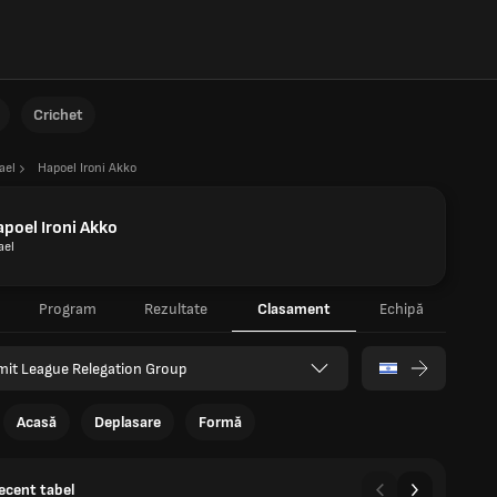
Crichet
ael
Hapoel Ironi Akko
poel Ironi Akko
ael
Program
Rezultate
Clasament
Echipă
it League Relegation Group
Acasă
Deplasare
Formă
recent tabel