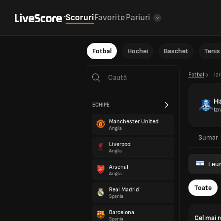
Scoruri
Favorite
Pariuri
Fotbal
Hochei
Baschet
Tenis
Fotbal
Izr
Ha
ECHIPE
Izr
Manchester United
Anglia
Sumar
Liverpool
Anglia
Leum
Arsenal
Anglia
Toate
Real Madrid
Spania
Barcelona
Cel mai 
Spania