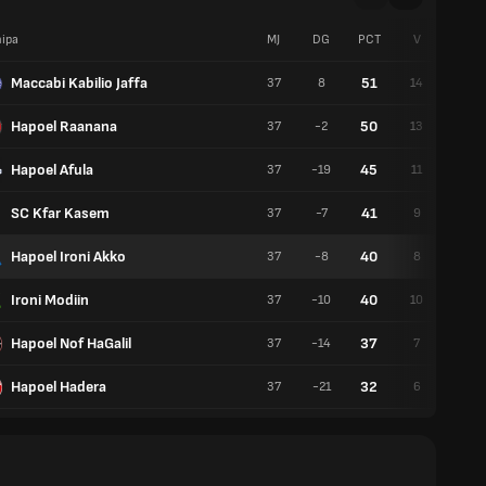
ipa
MJ
DG
PCT
V
E
Maccabi Kabilio Jaffa
51
37
8
14
9
Hapoel Raanana
50
37
-2
13
11
Hapoel Afula
45
37
-19
11
12
SC Kfar Kasem
41
37
-7
9
14
Hapoel Ironi Akko
40
37
-8
8
16
Ironi Modiin
40
37
-10
10
10
Hapoel Nof HaGalil
37
37
-14
7
16
Hapoel Hadera
32
37
-21
6
14