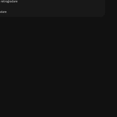
 retrogradare
adare