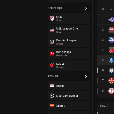
COMPETIȚII
#
Ech
MLS
1
SUA
USL League One
2
SUA
3
Premier League
Anglia
4
Bundesliga
Germania
5
LaLiga
Spania
6
REGIUNE
7
Anglia
8
Liga Campionilor
Spania
Cheie