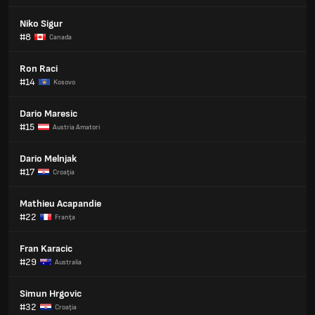
Niko Sigur
#8
Canada
Ron Raci
#14
Kosovo
Dario Maresic
#15
Austria Amatori
Dario Melnjak
#17
Croaţia
Mathieu Acapandie
#22
Franţa
Fran Karacic
#29
Australia
Simun Hrgovic
#32
Croaţia