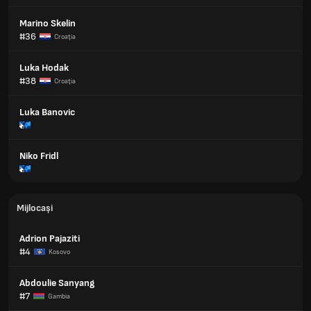
Marino Skelin
#36
Croaţia
Luka Hodak
#38
Croaţia
Luka Banovic
Niko Fridl
Mijlocași
Adrion Pajaziti
#4
Kosovo
Abdoulie Sanyang
#7
Gambia