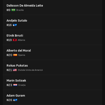
Dalisson De Almeida Leite
#9
Brazilia
Andjelo Sutalo
#16
Etnik Brruti
#19
Albania
Alberto del Moral
#20
Spania
Rokas Pukstas
#21
Statele Unite ale Americii
Marin Soticek
#23
Croaţia
Adam Guram
#26