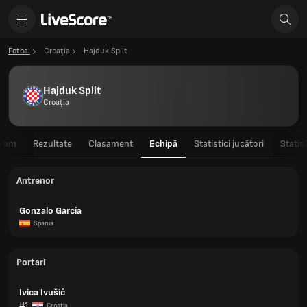
Fotbal
Croaţia
Hajduk Split
Hajduk Split
Croaţia
gram
Rezultate
Clasament
Echipă
Statistici jucători
Statis
Antrenor
Gonzalo García
Spania
Portari
Ivica Ivušić
#1
Croaţia