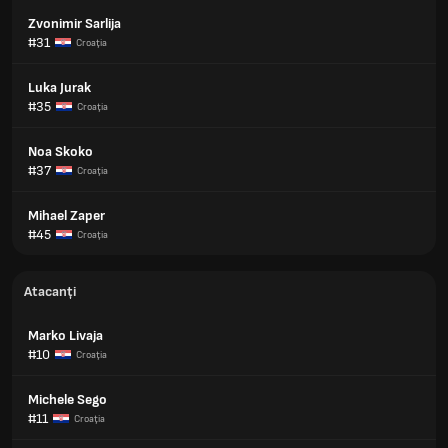
Zvonimir Sarlija
#31
Croaţia
Luka Jurak
#35
Croaţia
Noa Skoko
#37
Croaţia
Mihael Zaper
#45
Croaţia
Atacanți
Marko Livaja
#10
Croaţia
Michele Sego
#11
Croaţia