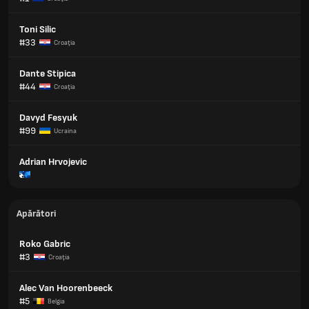
Toni Silic
#33
Croaţia
Dante Stipica
#44
Croaţia
Davyd Fesyuk
#99
Ucraina
Adrian Hrvojevic
Apărători
Roko Gabric
#3
Croaţia
Alec Van Hoorenbeeck
#5
Belgia