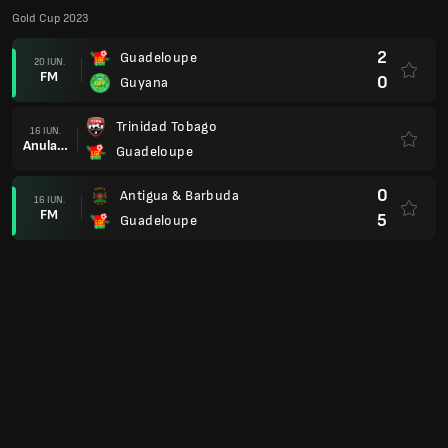
Gold Cup 2023
2
Guadeloupe
20 IUN.
FM
0
Guyana
Trinidad Tobago
16 IUN.
Anulare
Guadeloupe
0
Antigua & Barbuda
16 IUN.
FM
5
Guadeloupe