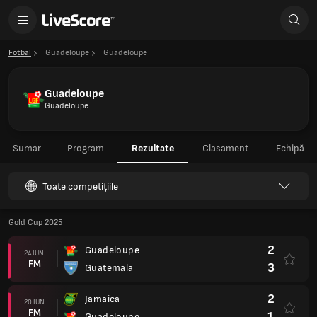
Fotbal
Guadeloupe
Guadeloupe
Guadeloupe
Guadeloupe
Sumar
Program
Rezultate
Clasament
Echipă
Toate competițiile
Gold Cup 2025
2
Guadeloupe
24 IUN.
FM
3
Guatemala
2
Jamaica
20 IUN.
FM
1
Guadeloupe