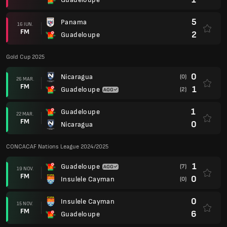
5
Panama
16 IUN.
FM
2
Guadeloupe
Gold Cup 2025
0
Nicaragua
(0)
26 MAR.
FM
1
Guadeloupe
(2)
1
Guadeloupe
22 MAR.
FM
0
Nicaragua
CONCACAF Nations League 2024/2025
1
Guadeloupe
(7)
19 NOV.
FM
0
Insulele Cayman
(0)
0
Insulele Cayman
15 NOV.
FM
6
Guadeloupe