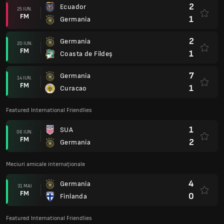
2
Ecuador
25 IUN.
FM
1
Germania
2
Germania
20 IUN.
FM
1
Coasta de Fildeş
7
Germania
14 IUN.
FM
1
Curacao
Featured International Friendlies
1
SUA
06 IUN.
FM
2
Germania
Meciuri amicale internaționale
4
Germania
31 MAI
FM
0
Finlanda
Featured International Friendlies