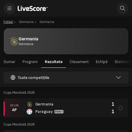
Fotbal
Germania
Germania
Germania
Germania
Sumar
Program
Rezultate
Clasament
Echipă
Statistici
Toate competițiile
Cupa Mondială 2026
1
Germania
29 IUN.
AP
1
Paraguay
Cupa Mondială 2026