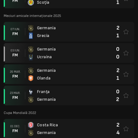
FM
1
Scoţia
Meciuri amicale internaționale 2025
2
Germania
07 IUN.
FM
1
Grecia
0
Germania
03 IUN.
FM
0
Ucraina
2
Germania
26 MAR.
FM
1
Olanda
0
Franţa
23 MAR.
FM
2
Germania
Cupa Mondială 2022
2
Costa Rica
01 DEC.
FM
4
Germania