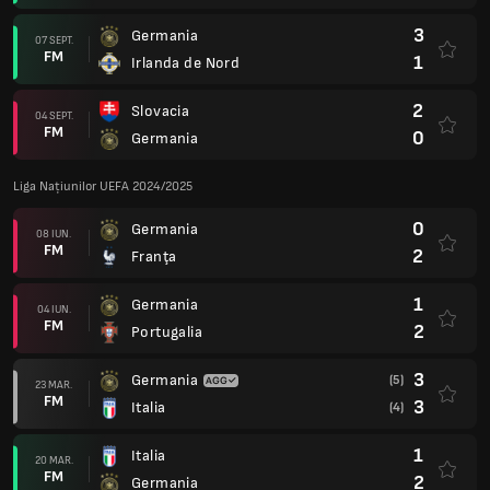
3
Germania
07 SEPT.
FM
1
Irlanda de Nord
2
Slovacia
04 SEPT.
FM
0
Germania
Liga Națiunilor UEFA 2024/2025
0
Germania
08 IUN.
FM
2
Franţa
1
Germania
04 IUN.
FM
2
Portugalia
3
Germania
(5)
23 MAR.
FM
3
Italia
(4)
1
Italia
20 MAR.
FM
2
Germania