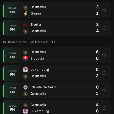
2
Germania
30 MAR.
FM
1
Ghana
3
Elveţia
27 MAR.
FM
4
Germania
Calificările pentru Cupa Mondială: UEFA
6
Germania
17 NOV.
FM
0
Slovacia
0
Luxemburg
14 NOV.
FM
2
Germania
0
Irlanda de Nord
13 OCT.
FM
1
Germania
4
Germania
10 OCT.
FM
0
Luxemburg