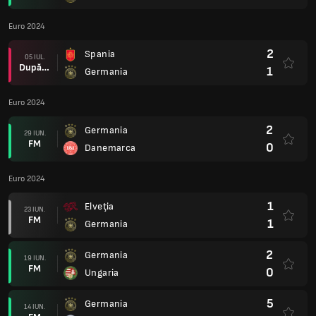
Euro 2024
2
Spania
05 IUL.
După prel.
1
Germania
Euro 2024
2
Germania
29 IUN.
FM
0
Danemarca
Euro 2024
1
Elveţia
23 IUN.
FM
1
Germania
2
Germania
19 IUN.
FM
0
Ungaria
5
Germania
14 IUN.