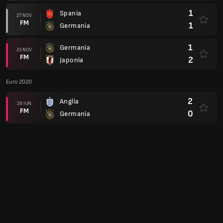
1
Spania
27 NOV.
FM
1
Germania
1
Germania
23 NOV.
FM
2
Japonia
Euro 2020
2
Anglia
29 IUN.
FM
0
Germania