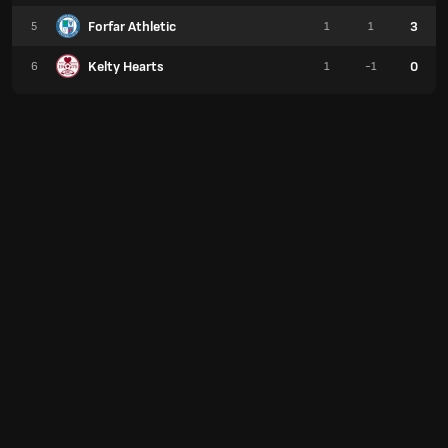
Forfar Athletic
3
5
1
1
Kelty Hearts
0
6
1
-1