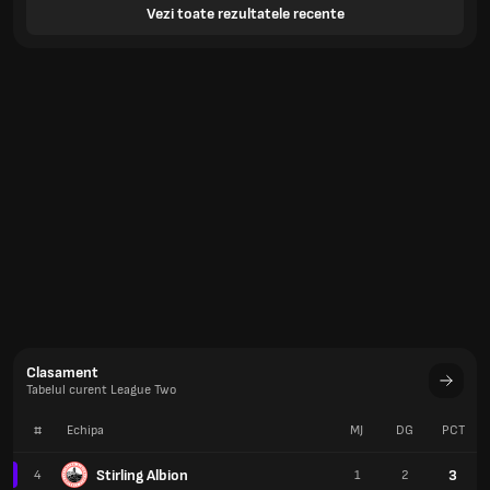
Vezi toate rezultatele recente
Clasament
Tabelul curent League Two
#
Echipa
MJ
DG
PCT
Stirling Albion
3
4
1
2