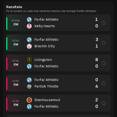
Rezultate
Fii la curent cu cele mai recente meciuri ale echipei Forfar Athletic
1
Forfar Athletic
01 AUG.
FM
0
Kelty Hearts
3
Forfar Athletic
25 IUL.
FM
1
Brechin City
8
Livingston
21 IUL.
FM
0
Forfar Athletic
0
Forfar Athletic
14 IUL.
FM
4
Partick Thistle
2
Stenhousemuir
11 IUL.
FM
0
Forfar Athletic