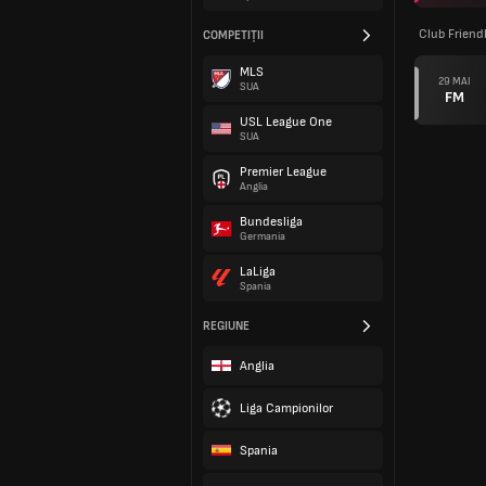
Club Friend
COMPETIȚII
MLS
29 MAI
SUA
FM
USL League One
SUA
Premier League
Anglia
Bundesliga
Germania
LaLiga
Spania
REGIUNE
Anglia
Liga Campionilor
Spania