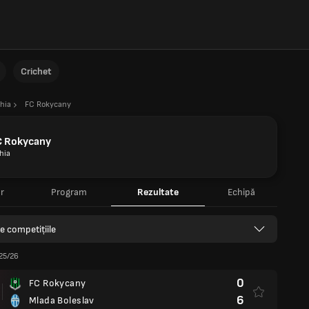
Crichet
hia
FC Rokycany
C Rokycany
hia
r
Program
Rezultate
Echipă
e competițiile
25/26
0
FC Rokycany
6
Mlada Boleslav