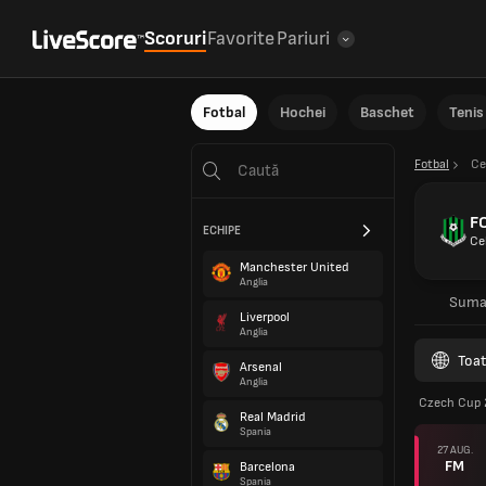
Scoruri
Favorite
Pariuri
Fotbal
Hochei
Baschet
Tenis
Fotbal
Ce
F
ECHIPE
Ce
Manchester United
Anglia
Suma
Liverpool
Anglia
Toat
Arsenal
Anglia
Czech Cup 
Real Madrid
Spania
27 AUG.
FM
Barcelona
Spania