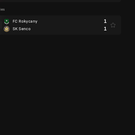
lies
1
FC Rokycany
1
SK Senco