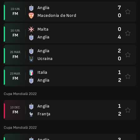
7
Anglia
19 IUN.
FM
0
Macedonia de Nord
0
Malta
16 IUN.
FM
4
Anglia
2
Anglia
26 MAR.
FM
0
Ucraina
1
Italia
23 MAR.
FM
2
Anglia
Cupa Mondială 2022
1
Anglia
10 DEC.
FM
2
Franţa
Cupa Mondială 2022
3
Anglia