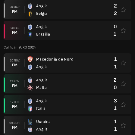
2
Anglia
26 MAR.
FM
2
Belgia
0
Anglia
23 MAR.
FM
1
Brazilia
Calificări EURO 2024
1
Macedonia de Nord
20 NOV.
FM
1
Anglia
2
Anglia
17 NOV.
FM
0
Malta
3
Anglia
17 OCT.
FM
1
Italia
1
Ucraina
09 SEPT.
FM
1
Anglia