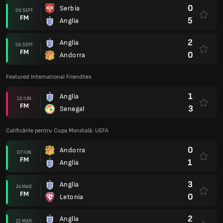
0
Serbia
09 SEPT.
FM
5
Anglia
2
Anglia
06 SEPT.
FM
0
Andorra
Featured International Friendlies
1
Anglia
10 IUN.
FM
3
Senegal
Calificările pentru Cupa Mondială: UEFA
0
Andorra
07 IUN.
FM
1
Anglia
3
Anglia
24 MAR.
FM
0
Letonia
2
Anglia
21 MAR.