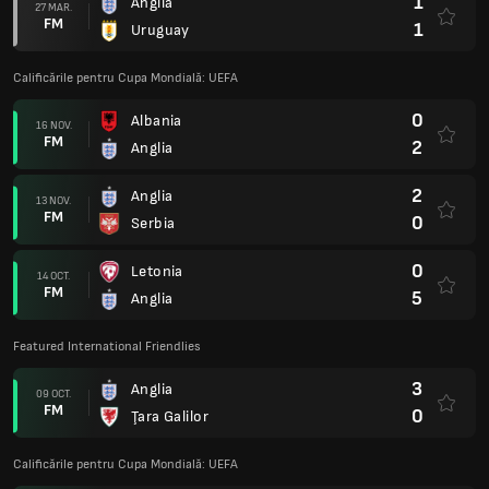
1
Anglia
27 MAR.
FM
1
Uruguay
Calificările pentru Cupa Mondială: UEFA
0
Albania
16 NOV.
FM
2
Anglia
2
Anglia
13 NOV.
FM
0
Serbia
0
Letonia
14 OCT.
FM
5
Anglia
Featured International Friendlies
3
Anglia
09 OCT.
FM
0
Ţara Galilor
Calificările pentru Cupa Mondială: UEFA