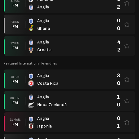
27 IUN.
FM
2
Anglia
0
Anglia
23 IUN.
FM
0
Ghana
4
Anglia
17 IUN.
FM
2
Croaţia
Featured International Friendlies
3
Anglia
10 IUN.
FM
0
Costa Rica
1
Anglia
06 IUN.
FM
0
Noua Zeelandă
0
Anglia
31 MAR.
FM
1
Japonia