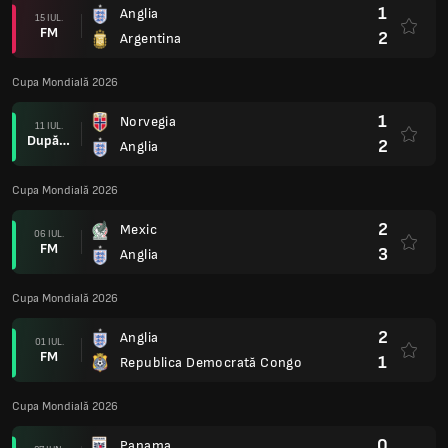
1
Anglia
15 IUL.
FM
2
Argentina
Cupa Mondială 2026
1
Norvegia
11 IUL.
După prel.
2
Anglia
Cupa Mondială 2026
2
Mexic
06 IUL.
FM
3
Anglia
Cupa Mondială 2026
2
Anglia
01 IUL.
FM
1
Republica Democrată Congo
Cupa Mondială 2026
0
Panama