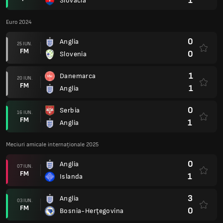
1
Slovacia
Euro 2024
0
Anglia
25 IUN.
FM
0
Slovenia
1
Danemarca
20 IUN.
FM
1
Anglia
0
Serbia
16 IUN.
FM
1
Anglia
Meciuri amicale internaționale 2025
0
Anglia
07 IUN.
FM
1
Islanda
3
Anglia
03 IUN.
FM
0
Bosnia-Herţegovina