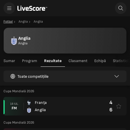
Fotbal
Anglia
Anglia
Anglia
Anglia
Sumar
Program
Rezultate
Clasament
Echipă
Statistici
Toate competițiile
Cupa Mondială 2026
4
Franţa
18 IUL.
FM
6
Anglia
Cupa Mondială 2026