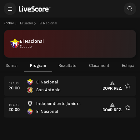
Fotbal
Ecuador
El Nacional
El Nacional
Ecuador
Sumar
Program
Rezultate
Clasament
Echipă
El Nacional
12 AUG.
20:00
DOAR REZ.
San Antonio
Favorit
Independiente Juniors
19 AUG.
20:00
DOAR REZ.
El Nacional
Favorit