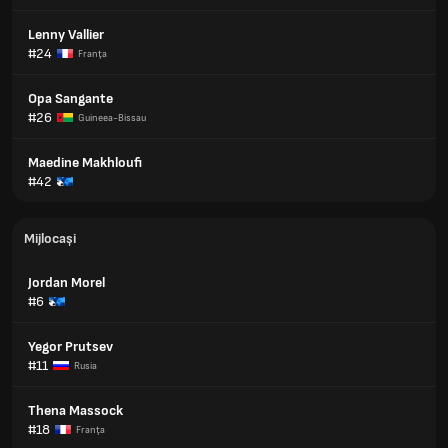
Lenny Vallier
#24
Franţa
Opa Sangante
#26
Guineea-Bissau
Maedine Makhloufi
#42
Mijlocași
Jordan Morel
#6
Yegor Prutsev
#11
Rusia
Thena Massock
#18
Franţa