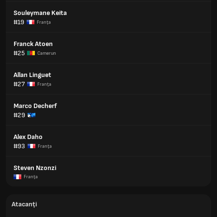
Souleymane Keita
#19
Franţa
Franck Atoen
#25
Camerun
Allan Linguet
#27
Franţa
Marco Decherf
#29
Alex Daho
#93
Franţa
Steven Nzonzi
Franţa
Atacanți