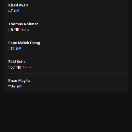
Khalil Ayari
#7
Thomas Robinet
#9
Franţa
Pape Malick Dieng
#17
Zaid Seha
#57
Franţa
Enzo Mayilla
#94