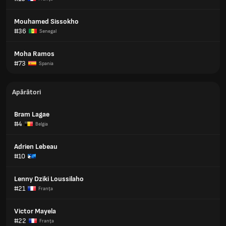
Mouhamed Sissokho
#36
Senegal
Moha Ramos
#73
Spania
Apărători
Bram Lagae
#4
Belgia
Adrien Lebeau
#10
Lenny Dziki Loussilaho
#21
Franţa
Victor Mayela
#22
Franţa