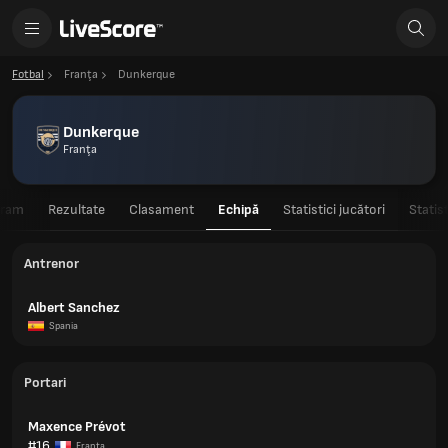
Fotbal
Franţa
Dunkerque
Dunkerque
Franţa
gram
Rezultate
Clasament
Echipă
Statistici jucători
Statis
Antrenor
Albert Sanchez
Spania
Portari
Maxence Prévot
#16
Franţa