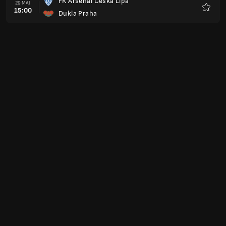
FK Arsenal Ceska Lipa
29 MAI
15:00
Dukla Praha
Favorit