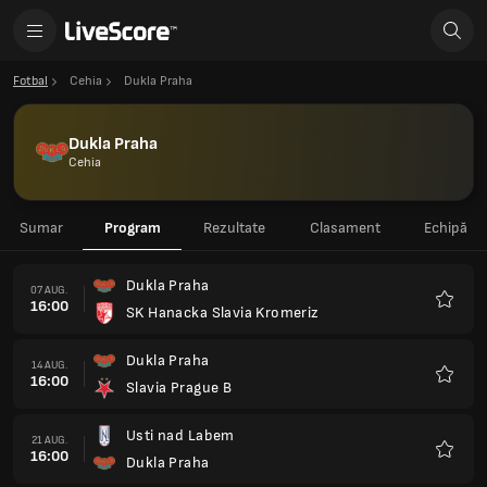
Fotbal
Cehia
Dukla Praha
Dukla Praha
Cehia
Sumar
Program
Rezultate
Clasament
Echipă
Dukla Praha
07 AUG.
16:00
SK Hanacka Slavia Kromeriz
Favorit
Dukla Praha
14 AUG.
16:00
Slavia Prague B
Favorit
Usti nad Labem
21 AUG.
16:00
Dukla Praha
Favorit