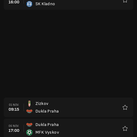
16:00
SK Kladno
Favorit
Zizkov
01 NOV.
09:15
Dukla Praha
Favorit
Dukla Praha
06 NOV.
17:00
MFK Vyskov
Favorit