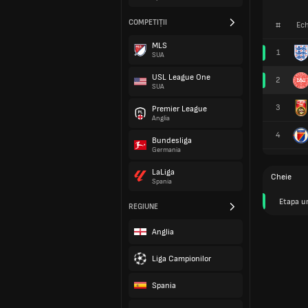
COMPETIȚII
#
Ech
MLS
1
SUA
USL League One
2
SUA
3
Premier League
Anglia
4
Bundesliga
Germania
LaLiga
Cheie
Spania
Etapa u
REGIUNE
Anglia
Liga Campionilor
Spania