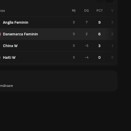
ipa
MJ
DG
PCT
V
E
Anglia Feminin
9
3
7
3
0
Danemarca Feminin
6
3
2
2
0
China W
3
3
-5
1
0
Haiti W
0
3
-4
0
0
rmătoare