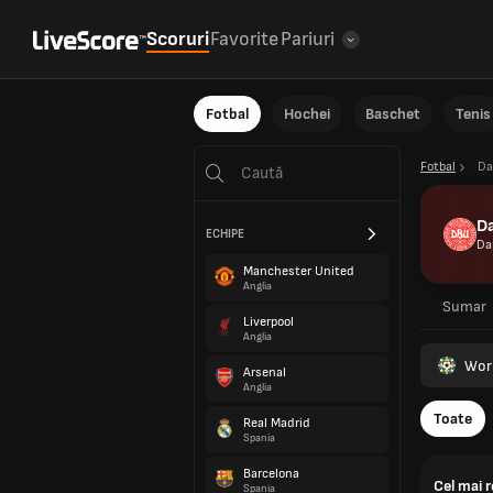
Scoruri
Favorite
Pariuri
Fotbal
Hochei
Baschet
Tenis
Fotbal
Da
D
ECHIPE
Da
Manchester United
Anglia
Sumar
Liverpool
Anglia
Wor
Arsenal
Anglia
Toate
Real Madrid
Spania
Barcelona
Cel mai 
Spania