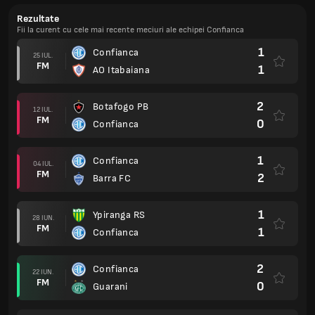
Rezultate
Fii la curent cu cele mai recente meciuri ale echipei Confianca
1
Confianca
25 IUL.
FM
1
AO Itabaiana
2
Botafogo PB
12 IUL.
FM
0
Confianca
1
Confianca
04 IUL.
FM
2
Barra FC
1
Ypiranga RS
28 IUN.
FM
1
Confianca
2
Confianca
22 IUN.
FM
0
Guarani