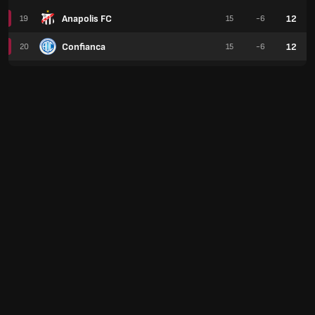
Anapolis FC
12
19
15
-6
Confianca
12
20
15
-6