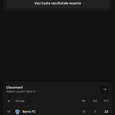
Vezi toate rezultatele recente
Clasament
Tabelul curent Serie C
#
Echipa
MJ
DG
PCT
Barra FC
15
18
15
0