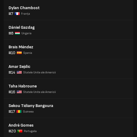
Dylan Chambost
#7
Franţa
Dániel Gazdag
#8
Ungaria
Brais Méndez
#10
Spania
Amar Sejdic
#14
Statele Unite ale Americii
Taha Habroune
#16
Statele Unite ale Americii
Sekou Tidiany Bangoura
#17
Guineea
André Gomes
#20
Portugalia