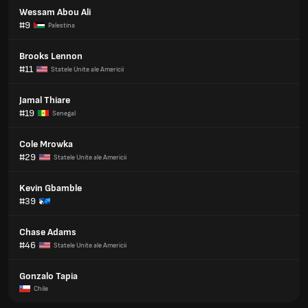
Wessam Abou Ali
#9
Palestina
Brooks Lennon
#11
Statele Unite ale Americii
Jamal Thiare
#19
Senegal
Cole Mrowka
#29
Statele Unite ale Americii
Kevin Gbamble
#39
Chase Adams
#46
Statele Unite ale Americii
Gonzalo Tapia
Chile