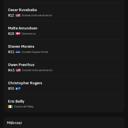
Cesar Ruvalcaba
#12
Statele Unite ale Americii
Malte Amundsen
#18
Danemarca
Steven Moreira
#31
Insulele Capului Verde
Owen Presthus
#45
Statele Unite ale Americii
Christopher Rogers
#55
Eric Bailly
Coasta de Fildeş
Mijlocași