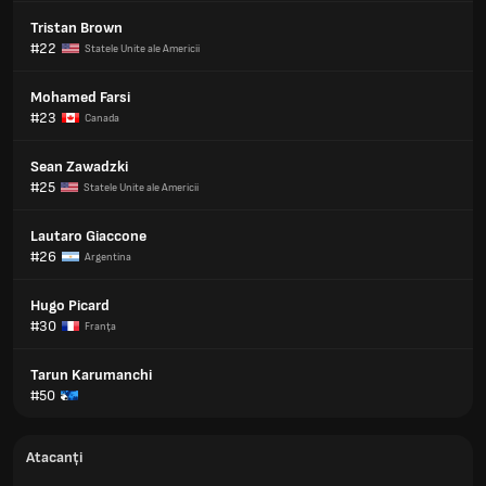
Tristan Brown
#22
Statele Unite ale Americii
Mohamed Farsi
#23
Canada
Sean Zawadzki
#25
Statele Unite ale Americii
Lautaro Giaccone
#26
Argentina
Hugo Picard
#30
Franţa
Tarun Karumanchi
#50
Atacanți