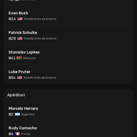
Evan Bush
#24
Statele Unite ale Americii
Patrick Schulte
#28
Statele Unite ale Americii
Stanislav Lapkes
#41
Bielorusia
Luke Pruter
#54
Statele Unite ale Americii
Apărători
Marcelo Herrera
#2
Argentina
Rudy Camacho
#4
Franţa