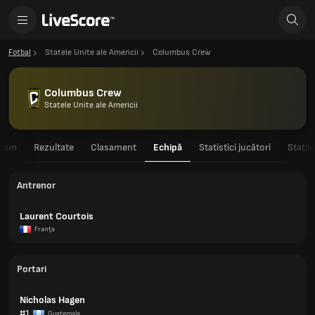
Fotbal
Statele Unite ale Americii
Columbus Crew
Columbus Crew
Statele Unite ale Americii
gram
Rezultate
Clasament
Echipă
Statistici jucători
Statis
Antrenor
Laurent Courtois
Franţa
Portari
Nicholas Hagen
#1
Guatemala