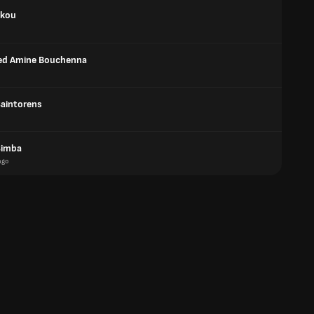
Okou
d Amine Bouchenna
Saintorens
Simba
ngo