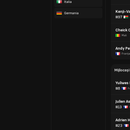
Italia
Kenji-V
Germania
#97
Cheick 
Mali
Andy Pe
Franţa
Mijlocași
Yuliwes 
#8
F
Julien A
#13
Adrien 
#23