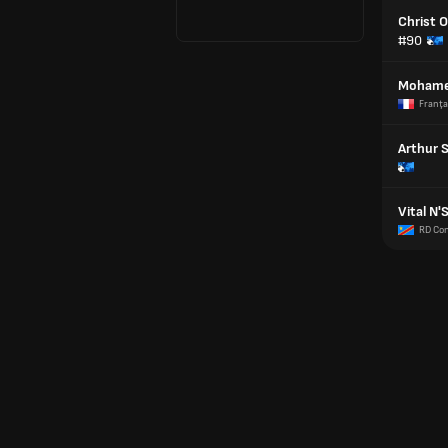
Christ 
#90
Mohame
Franţa
Arthur 
Vital N'
RD Co