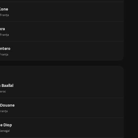
 Kone
Franţa
kra
Franţa
ntero
Franţa
 Baallal
aroc
 Douane
Franţa
e Diop
Senegal