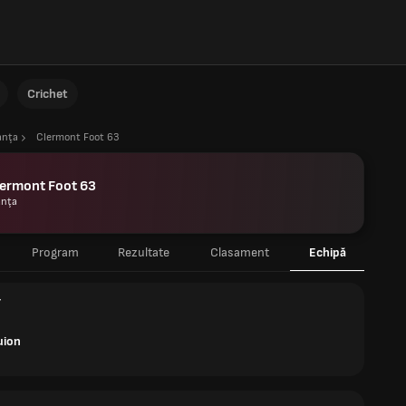
Crichet
anţa
Clermont Foot 63
lermont Foot 63
anţa
Program
Rezultate
Clasament
Echipă
r
uion