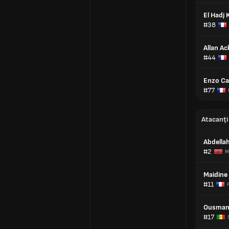
El Hadj
#38
Allan Ac
#44
Enzo Ca
#77
Atacanți
Abdellah
#2
M
Maidine
#11
Ousman
#17