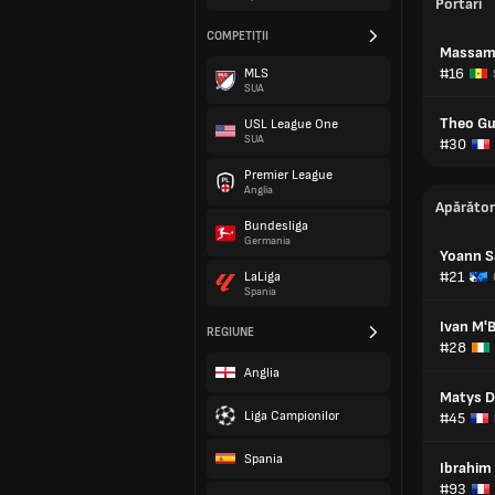
Portari
COMPETIȚII
Massamb
#16
MLS
SUA
Theo Gu
USL League One
SUA
#30
Premier League
Anglia
Apărător
Bundesliga
Germania
Yoann S
#21
LaLiga
Spania
Ivan M'
REGIUNE
#28
Anglia
Matys D
Liga Campionilor
#45
Spania
Ibrahim 
#93