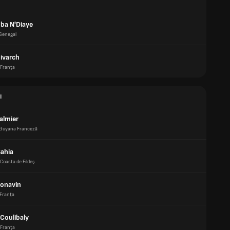
a N'Diaye
Senegal
ivarch
Franţa
i
almier
Guyana Franceză
Bahia
Coasta de Fildeş
onavin
Franţa
Coulibaly
Franţa