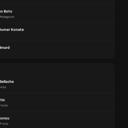
an Boto
Madagascar
Oumar Konate
lmard
Bellache
ranţa
stic
Franţa
Hunou
Franţa