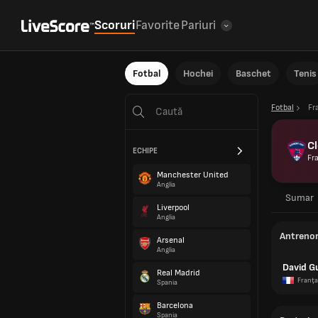
Scoruri
Favorite
Pariuri
Fotbal
Hochei
Baschet
Tenis
Fotbal
Fr
C
ECHIPE
Fr
Manchester United
Anglia
Sumar
Liverpool
Anglia
Antreno
Arsenal
Anglia
David G
Real Madrid
Franţa
Spania
Barcelona
Spania