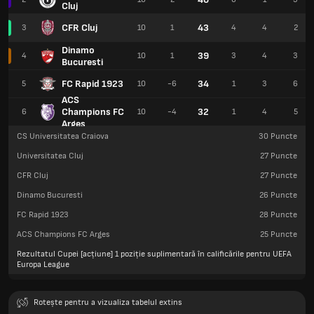
Cluj
CFR Cluj
43
3
10
1
4
4
2
Dinamo
39
4
10
1
3
4
3
Bucuresti
FC Rapid 1923
34
5
10
-6
1
3
6
ACS
Champions FC
32
6
10
-4
1
4
5
Arges
CS Universitatea Craiova
30
Puncte
Universitatea Cluj
27
Puncte
CFR Cluj
27
Puncte
Dinamo Bucuresti
26
Puncte
FC Rapid 1923
28
Puncte
ACS Champions FC Arges
25
Puncte
Rezultatul Cupei [acțiune] 1 poziție suplimentară în calificările pentru UEFA
Europa League
Rotește pentru a vizualiza tabelul extins