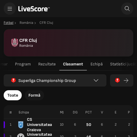
Fotbal
România
CFR Cluj
CFR Cluj
România
umar
Program
Rezultate
Clasament
Echipă
Statistici jucăt
Superliga Championship Group
Toate
Formă
#
Echipa
MJ
DG
PCT
V
E
P
CS
Universitatea
50
1
10
6
6
2
2
Craiova
Universitatea
46
2
10
2
6
1
3