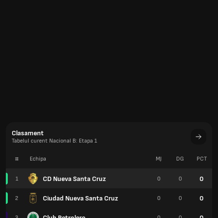
Clasament
Tabelul curent Nacional B: Etapa 1
#
Echipa
MJ
DG
PCT
CD Nueva Santa Cruz
0
1
0
0
Ciudad Nueva Santa Cruz
0
2
0
0
Club Petrolero
0
3
0
0