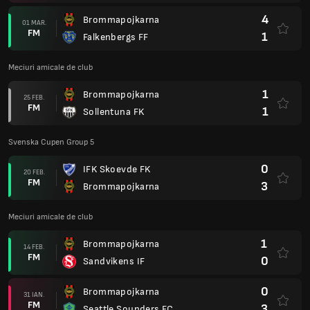
4
Brommapojkarna
01 MAR.
FM
1
Falkenbergs FF
Meciuri amicale de club
1
Brommapojkarna
25 FEB.
FM
1
Sollentuna FK
Svenska Cupen Group 5
0
IFK Skoevde FK
20 FEB.
FM
3
Brommapojkarna
Meciuri amicale de club
1
Brommapojkarna
14 FEB.
FM
0
Sandvikens IF
0
Brommapojkarna
31 IAN.
FM
3
Seattle Sounders FC