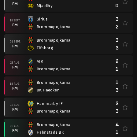
FM
0
Mjaellby
3
Sirius
15 SEPT.
FM
2
Brommapojkarna
3
Brommapojkarna
01 SEPT.
FM
3
Elfsborg
2
AIK
25 AUG.
FM
1
Brommapojkarna
1
Brommapojkarna
18 AUG.
FM
3
BK Haecken
3
Hammarby IF
12 AUG.
FM
3
Brommapojkarna
4
Brommapojkarna
03 AUG.
FM
1
Halmstads BK