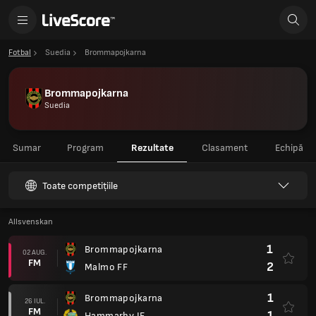
Fotbal
Suedia
Brommapojkarna
Brommapojkarna
Suedia
Sumar
Program
Rezultate
Clasament
Echipă
Toate competițiile
Allsvenskan
1
Brommapojkarna
02 AUG.
FM
2
Malmo FF
1
Brommapojkarna
26 IUL.
FM
1
Hammarby IF