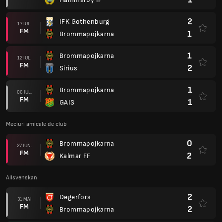
2
IFK Gothenburg
17 IUL.
FM
1
Brommapojkarna
1
Brommapojkarna
12 IUL.
FM
2
Sirius
1
Brommapojkarna
06 IUL.
FM
1
GAIS
Meciuri amicale de club
0
Brommapojkarna
27 IUN.
FM
2
Kalmar FF
Allsvenskan
2
Degerfors
31 MAI
FM
2
Brommapojkarna