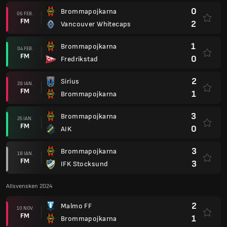
0
Brommapojkarna
06 FEB.
FM
2
Vancouver Whitecaps
1
Brommapojkarna
04 FEB.
FM
0
Fredrikstad
2
Sirius
29 IAN.
FM
1
Brommapojkarna
3
Brommapojkarna
25 IAN.
FM
0
AIK
3
Brommapojkarna
18 IAN.
FM
3
IFK Stocksund
Allsvensken 2024
2
Malmo FF
10 NOV.
FM
1
Brommapojkarna