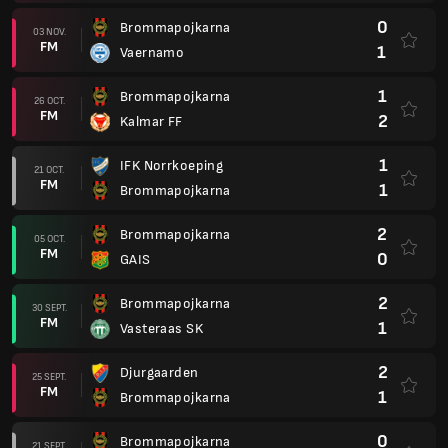
0
Brommapojkarna
03 NOV.
FM
1
Vaernamo
1
Brommapojkarna
26 OCT.
FM
2
Kalmar FF
1
IFK Norrkoeping
21 OCT.
FM
1
Brommapojkarna
2
Brommapojkarna
05 OCT.
FM
0
GAIS
2
Brommapojkarna
30 SEPT.
FM
1
Vasteraas SK
2
Djurgaarden
25 SEPT.
FM
1
Brommapojkarna
0
Brommapojkarna
21 SEPT.