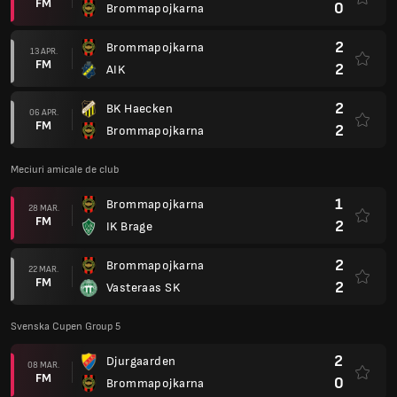
FM
0
Brommapojkarna
2
Brommapojkarna
13 APR.
FM
2
AIK
2
BK Haecken
06 APR.
FM
2
Brommapojkarna
Meciuri amicale de club
1
Brommapojkarna
28 MAR.
FM
2
IK Brage
2
Brommapojkarna
22 MAR.
FM
2
Vasteraas SK
Svenska Cupen Group 5
2
Djurgaarden
08 MAR.
FM
0
Brommapojkarna