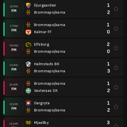
1
Djurgaarden
22 MAI
FM
2
Brommapojkarna
1
Brommapojkarna
17 MAI
FM
0
Kalmar FF
2
Elfsborg
08 MAI
FM
0
Brommapojkarna
1
Halmstads BK
04 MAI
FM
3
Brommapojkarna
1
Brommapojkarna
26 APR.
FM
2
Vasteraas SK
1
Oergryte
22 APR.
FM
2
Brommapojkarna
3
Mjaellby
18 APR.