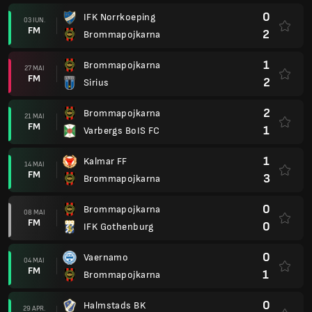
0
IFK Norrkoeping
03 IUN.
FM
2
Brommapojkarna
1
Brommapojkarna
27 MAI
FM
2
Sirius
2
Brommapojkarna
21 MAI
FM
1
Varbergs BoIS FC
1
Kalmar FF
14 MAI
FM
3
Brommapojkarna
0
Brommapojkarna
08 MAI
FM
0
IFK Gothenburg
0
Vaernamo
04 MAI
FM
1
Brommapojkarna
0
Halmstads BK
29 APR.