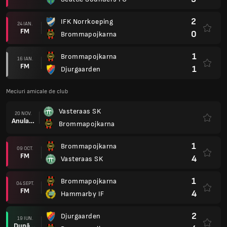
2
IFK Norrkoeping
24 IAN.
FM
0
Brommapojkarna
1
Brommapojkarna
16 IAN.
FM
1
Djurgaarden
Meciuri amicale de club
Vasteraas SK
20 NOV.
Anulare
Brommapojkarna
1
Brommapojkarna
09 OCT.
FM
4
Vasteraas SK
1
Brommapojkarna
04 SEPT.
FM
4
Hammarby IF
2
Djurgaarden
19 IUN.
După prel.