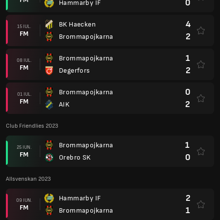
0
Hammarby IF
4
BK Haecken
15 IUL.
FM
2
Brommapojkarna
1
Brommapojkarna
08 IUL.
FM
2
Degerfors
0
Brommapojkarna
01 IUL.
FM
2
AIK
Club Friendlies 2023
1
Brommapojkarna
25 IUN.
FM
0
Orebro SK
Allsvenskan 2023
2
Hammarby IF
09 IUN.
FM
1
Brommapojkarna