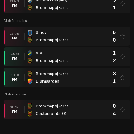
3
IFK Norrkoeping
29 IAN.
FM
1
Brommapojkarna
Club Friendlies
6
Sirius
12 APR.
FM
0
Brommapojkarna
1
AIK
14 MAR.
FM
2
Brommapojkarna
3
Brommapojkarna
06 FEB.
FM
1
Djurgaarden
Club Friendlies
0
Brommapojkarna
31 IAN.
FM
4
Oestersunds FK