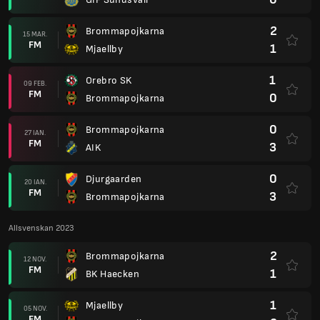
2
Brommapojkarna
15 MAR.
FM
1
Mjaellby
1
Orebro SK
09 FEB.
FM
0
Brommapojkarna
0
Brommapojkarna
27 IAN.
FM
3
AIK
0
Djurgaarden
20 IAN.
FM
3
Brommapojkarna
Allsvenskan 2023
2
Brommapojkarna
12 NOV.
FM
1
BK Haecken
1
Mjaellby
05 NOV.
FM