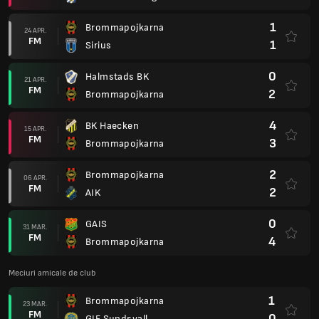
1
Brommapojkarna
24 APR.
FM
1
Sirius
0
Halmstads BK
21 APR.
FM
2
Brommapojkarna
4
BK Haecken
15 APR.
FM
3
Brommapojkarna
2
Brommapojkarna
06 APR.
FM
2
AIK
0
GAIS
31 MAR.
FM
4
Brommapojkarna
Meciuri amicale de club
1
Brommapojkarna
23 MAR.
FM
0
GIF Sundsvall