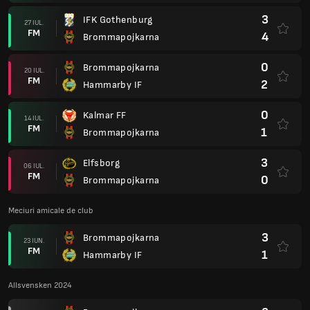
3
IFK Gothenburg
27 IUL.
FM
4
Brommapojkarna
0
Brommapojkarna
20 IUL.
FM
2
Hammarby IF
0
Kalmar FF
14 IUL.
FM
1
Brommapojkarna
3
Elfsborg
06 IUL.
FM
0
Brommapojkarna
Meciuri amicale de club
3
Brommapojkarna
23 IUN.
FM
1
Hammarby IF
Allsvensken 2024