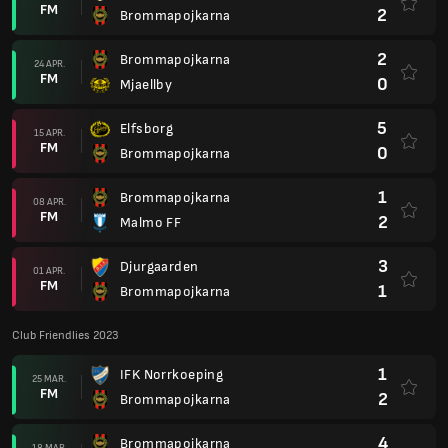
FM
2
Brommapojkarna
2
Brommapojkarna
24 APR.
FM
0
Mjaellby
5
Elfsborg
15 APR.
FM
0
Brommapojkarna
1
Brommapojkarna
08 APR.
FM
2
Malmo FF
3
Djurgaarden
01 APR.
FM
1
Brommapojkarna
Club Friendlies 2023
1
IFK Norrkoeping
25 MAR.
FM
2
Brommapojkarna
4
Brommapojkarna
18 MAR.