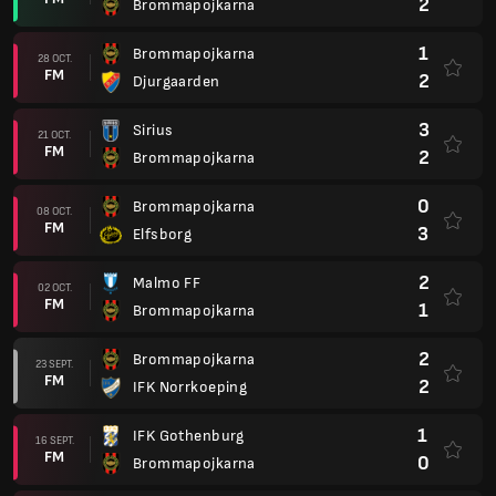
2
Brommapojkarna
1
Brommapojkarna
28 OCT.
FM
2
Djurgaarden
3
Sirius
21 OCT.
FM
2
Brommapojkarna
0
Brommapojkarna
08 OCT.
FM
3
Elfsborg
2
Malmo FF
02 OCT.
FM
1
Brommapojkarna
2
Brommapojkarna
23 SEPT.
FM
2
IFK Norrkoeping
1
IFK Gothenburg
16 SEPT.
FM
0
Brommapojkarna