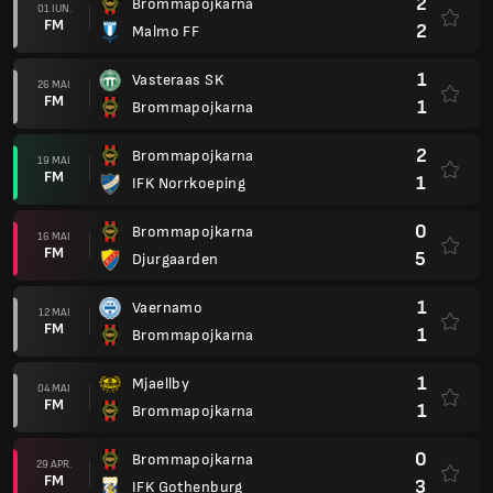
2
Brommapojkarna
01 IUN.
FM
2
Malmo FF
1
Vasteraas SK
26 MAI
FM
1
Brommapojkarna
2
Brommapojkarna
19 MAI
FM
1
IFK Norrkoeping
0
Brommapojkarna
16 MAI
FM
5
Djurgaarden
1
Vaernamo
12 MAI
FM
1
Brommapojkarna
1
Mjaellby
04 MAI
FM
1
Brommapojkarna
0
Brommapojkarna
29 APR.
FM
3
IFK Gothenburg