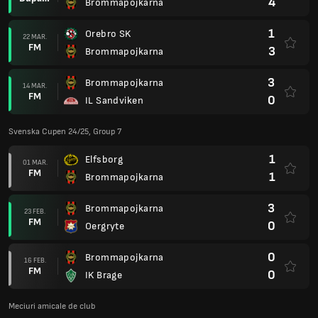
4
Brommapojkarna
1
Orebro SK
22 MAR.
FM
3
Brommapojkarna
3
Brommapojkarna
14 MAR.
FM
0
IL Sandviken
Svenska Cupen 24/25, Group 7
1
Elfsborg
01 MAR.
FM
1
Brommapojkarna
3
Brommapojkarna
23 FEB.
FM
0
Oergryte
0
Brommapojkarna
16 FEB.
FM
0
IK Brage
Meciuri amicale de club