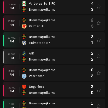
4
Varbergs BoIS FC
03 SEPT.
FM
3
Brommapojkarna
2
Brommapojkarna
27 AUG.
FM
3
Kalmar FF
3
Brommapojkarna
19 AUG.
FM
1
Halmstads BK
2
AIK
12 AUG.
FM
2
Brommapojkarna
0
Brommapojkarna
05 AUG.
FM
2
Vaernamo
2
Degerfors
29 IUL.
FM
0
Brommapojkarna
1
Brommapojkarna
21 IUL.
FM