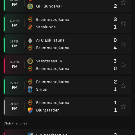
FM
2
GIF Sundsvall
3
Brommapojkarna
11 MAR.
FM
1
Vasalunds
0
AFC Eskilstuna
11 FEB.
FM
4
Brommapojkarna
3
Vaesteraas IK
04 FEB.
FM
0
Brommapojkarna
2
Brommapojkarna
27 IAN.
FM
1
Sirius
1
Brommapojkarna
21 IAN.
FM
1
Djurgaarden
Club Friendlies