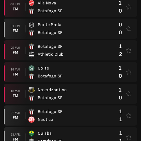
1
Vila Nova
08 IUN.
FM
0
Botafogo SP
0
Ponte Preta
01 IUN.
FM
0
Botafogo SP
1
Botafogo SP
25 MAI
FM
2
Athletic Club
1
Goias
16 MAI
FM
0
Botafogo SP
1
Novorizontino
10 MAI
FM
0
Botafogo SP
1
Botafogo SP
02 MAI
FM
1
Nautico
1
Cuiaba
23 APR.
FM