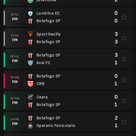
0
Londrina EC
18 IUL.
FM
0
Botafogo SP
3
Sport Recife
10 IUL.
FM
3
Botafogo SP
3
Botafogo SP
06 IUL.
FM
1
Avai FC
0
Botafogo SP
30 IUN.
FM
1
CRB
0
Ceara
20 IUN.
FM
1
Botafogo SP
2
Botafogo SP
14 IUN.
FM
1
Operario Ferroviario