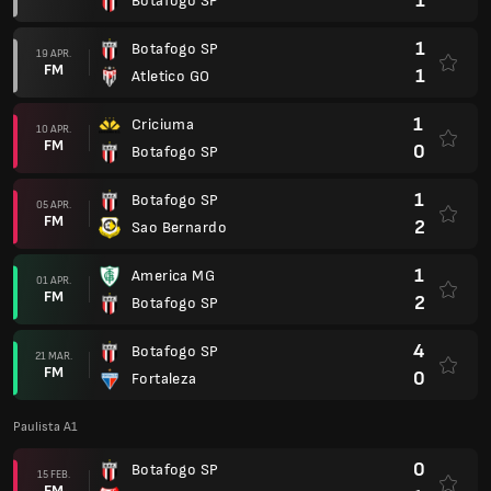
1
Botafogo SP
1
Botafogo SP
19 APR.
FM
1
Atletico GO
1
Criciuma
10 APR.
FM
0
Botafogo SP
1
Botafogo SP
05 APR.
FM
2
Sao Bernardo
1
America MG
01 APR.
FM
2
Botafogo SP
4
Botafogo SP
21 MAR.
FM
0
Fortaleza
Paulista A1
0
Botafogo SP
15 FEB.
FM