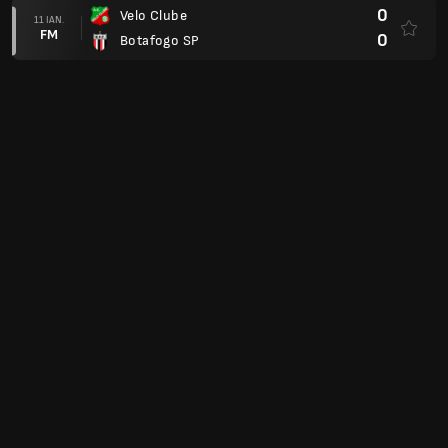
0
Velo Clube
11 IAN.
FM
0
Botafogo SP