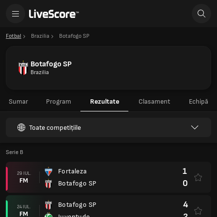
Fotbal
Brazilia
Botafogo SP
Botafogo SP
Brazilia
Sumar
Program
Rezultate
Clasament
Echipă
Toate competițiile
Serie B
1
Fortaleza
29 IUL.
FM
0
Botafogo SP
4
Botafogo SP
24 IUL.
FM
2
Juventude