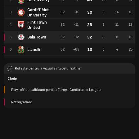
Cardiff Met
38
3
32
-8
8
14
10
University
Flint Town
35
4
32
-11
8
11
13
United
Bala Town
32
5
32
-12
8
8
16
Llanelli
13
6
32
-65
3
4
25
Rotește pentru a vizualiza tabelul extins
Cheie
Play-off de calificare pentru Europa Conference League
Retrogradare