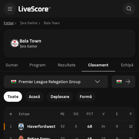
Fotbal
Ţara Galilor
Bala Town
Bala Town
Ţara Galilor
Sumar
Program
Rezultate
Clasament
Echipă
Premier League Relegation Group
Toate
Acasă
Deplasare
Formă
#
Echipa
MJ
DG
PCT
V
E
P
Haverfordwest
48
1
32
5
14
6
12
Briton Ferry
45
2
32
-1
12
9
11