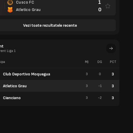
1
Cusco FC
0
Atletico Grau
Vezi toate rezultatele recente
nt
rent Liga 1
ipa
MJ
DG
PCT
V
Club Deportivo Moquegua
3
3
0
0
Atletico Grau
3
3
-1
1
Cienciano
3
3
-2
1