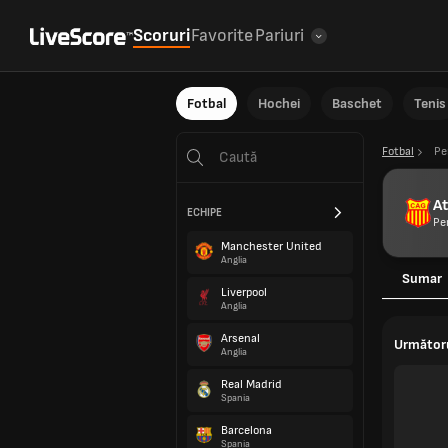
Scoruri
Favorite
Pariuri
Fotbal
Hochei
Baschet
Tenis
Fotbal
Pe
At
ECHIPE
Pe
Manchester United
Anglia
Sumar
Liverpool
Anglia
Arsenal
Următor
Anglia
Real Madrid
Spania
Barcelona
Spania