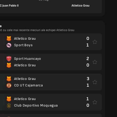
 Juan Pablo II
Atletico Grau
e
ent cu cele mai recente meciuri ale echipei Atletico Grau
0
Atletico Grau
1
Sport Boys
2
Sport Huancayo
0
Atletico Grau
3
Atletico Grau
1
CD UT Cajamarca
1
Atletico Grau
0
Club Deportivo Moquegua