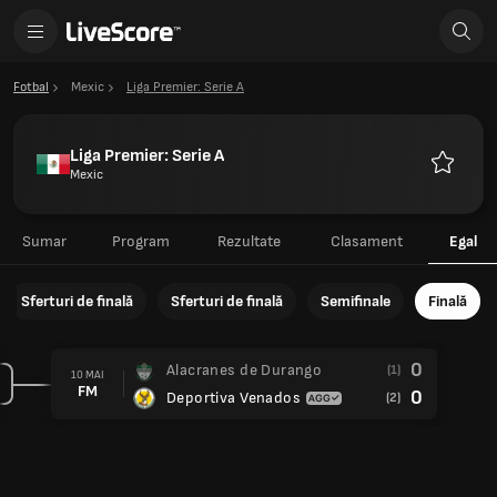
Fotbal
Mexic
Liga Premier: Serie A
Liga Premier: Serie A
Mexic
Favorite
Sumar
Program
Rezultate
Clasament
Egal
Sferturi de finală
Sferturi de finală
Semifinale
Finală
0
Alacranes de Durango
(1)
10 MAI
FM
0
Deportiva Venados
(2)