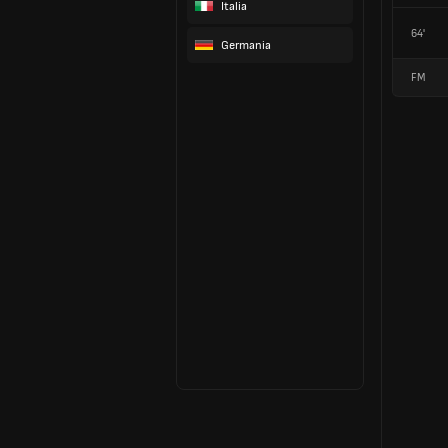
Italia
64'
Germania
FM