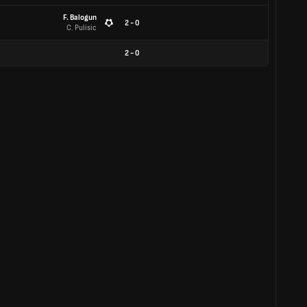
F. Balogun
2 - 0
C. Pulisic
2
-
0