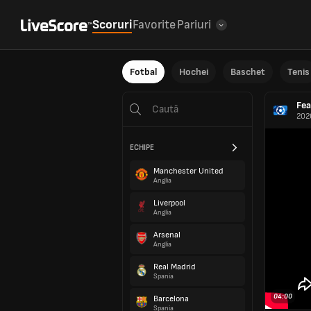
Scoruri
Favorite
Pariuri
Fotbal
Hochei
Baschet
Tenis
Fea
202
ECHIPE
Manchester United
Anglia
Liverpool
Anglia
Arsenal
Anglia
Real Madrid
Spania
04:00
Barcelona
Spania