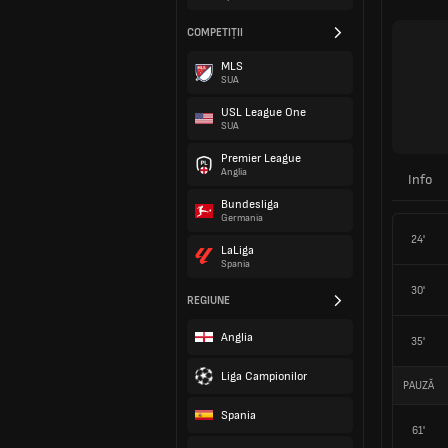
COMPETIȚII
MLS
SUA
USL League One
SUA
Premier League
Anglia
Info
Bundesliga
Germania
24'
LaLiga
Spania
30'
REGIUNE
Anglia
35'
Liga Campionilor
PAUZĂ
Spania
61'