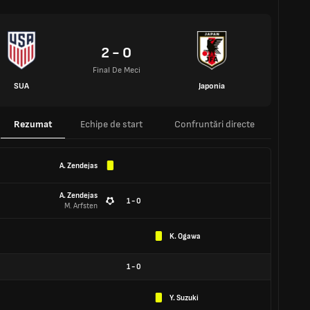
2 - 0
Final De Meci
SUA
Japonia
Rezumat
Echipe de start
Confruntări directe
A. Zendejas
A. Zendejas
1 - 0
M. Arfsten
K. Ogawa
1
-
0
Y. Suzuki