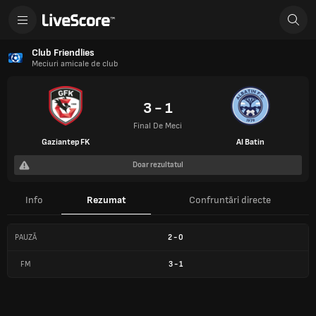
Club Friendlies
Meciuri amicale de club
3 - 1
Final De Meci
Gaziantep FK
Al Batin
Doar rezultatul
Info
Rezumat
Confruntări directe
PAUZĂ
2
-
0
FM
3
-
1