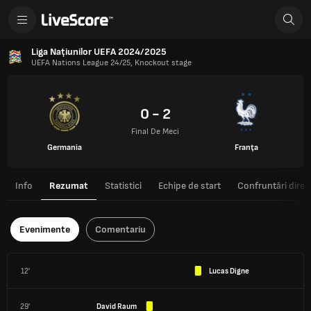
Liga Națiunilor UEFA 2024/2025
UEFA Nations League 24/25, Knockout stage
0 - 2
Final De Meci
Germania
Franţa
Info
Rezumat
Statistici
Echipe de start
Confruntări direc
Evenimente
Comentariu
12'
Lucas Digne
29'
David Raum