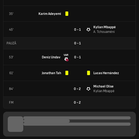
35'
Karim Adeyemi
Kylian Mbappé
45'
0 - 1
A. Tchouaméni
PAUZĂ
0
-
1
VAR
53'
Deniz Undav
0 - 1
61'
Jonathan Tah
Lucas Hernández
Michael Olise
84'
0 - 2
Kylian Mbappé
FM
0
-
2