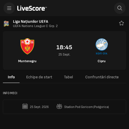
Liga Națiunilor UEFA
UEFA Nations League C Grp. 2
Favo
18:45
25 Sept.
Muntenegru
Cipru
Info
Echipe de start
Tabel
Confruntări directe
INFO MECI
25 Sept. 2026
Stadion Pod Goricom (Podgorica)