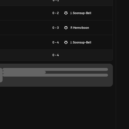
0
-
1
0 - 2
J. Soonsup-Bell
0 - 3
P. Hemviboon
0 - 4
J. Soonsup-Bell
0
-
4