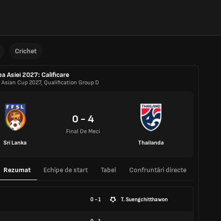
Crichet
a Asiei 2027: Calificare
 Asian Cup 2027, Qualification Group D
0 - 4
Final De Meci
Sri Lanka
Thailanda
Rezumat
Echipe de start
Tabel
Confruntări directe
0 - 1
T. Suengchitthawon