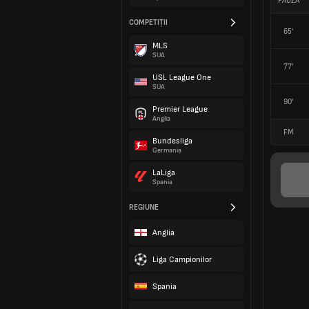
PAUZĂ
COMPETIȚII
65'
MLS
SUA
77'
USL League One
SUA
90'
Premier League
Anglia
FM
Bundesliga
Germania
LaLiga
Spania
REGIUNE
Anglia
Liga Campionilor
Spania