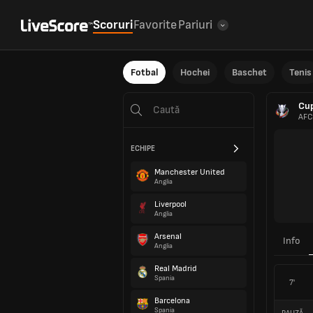
Scoruri
Favorite
Pariuri
Fotbal
Hochei
Baschet
Tenis
Cup
AFC
ECHIPE
Manchester United
Anglia
Liverpool
Anglia
Arsenal
Info
Anglia
Real Madrid
Spania
7'
Barcelona
Spania