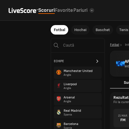
Scoruri
Favorite
Pariuri
Fotbal
Hochei
Baschet
Tenis
Fotbal
In
A
ECHIPE
In
Manchester United
Anglia
Su
Liverpool
Anglia
Rezultat
Arsenal
Anglia
Fii la cu
Real Madrid
Spania
21 MAR.
FM
Barcelona
Spania