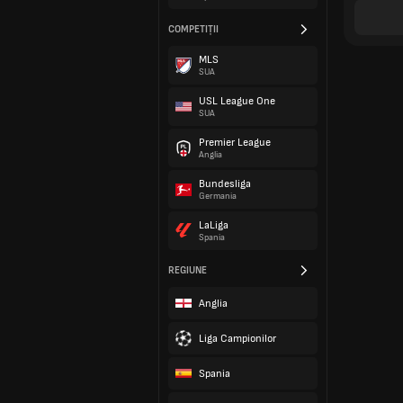
COMPETIȚII
MLS
SUA
USL League One
SUA
Premier League
Anglia
Bundesliga
Germania
LaLiga
Spania
REGIUNE
Anglia
Liga Campionilor
Spania