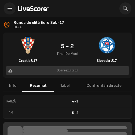
Runda de elită Euro Sub-17
UEFA
5 - 2
Final De Meci
Croatia U17
Slovacia U17
Doar rezultatul
Info
Rezumat
Tabel
Confruntări directe
PAUZĂ
4
-
1
FM
5
-
2